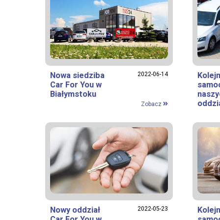
Nowa siedziba
2022-06-14
Kolej
Car For You w
samo
Białymstoku
naszy
oddzi
Zobacz
Nowy oddział
2022-05-23
Kolej
Car For You w
samo