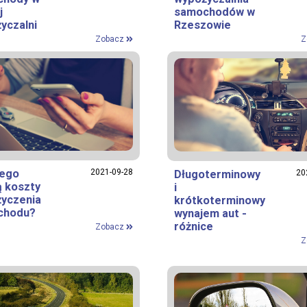
j
samochodów w
yczalni
Rzeszowie
Zobacz
Z
zego
2021-09-28
Długoterminowy
20
ą koszty
i
yczenia
krótkoterminowy
chodu?
wynajem aut -
różnice
Zobacz
Z