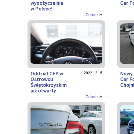
wypożyczalnia
Car F
w Polsce!
Zobacz
Oddział CFY w
2022-12-15
Nowy 
Ostrowcu
Car F
Świętokrzyskim
Chojn
już otwarty
Zobacz