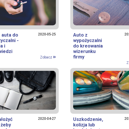
 auta do
2020-05-25
Auto z
20
yczalni -
wypożyczalni
a i
do kreowania
iedzi
wizerunku
firmy
Zobacz
Z
ałożyć
2020-04-27
Uszkodzenie,
20
 żeby
kolizja lub