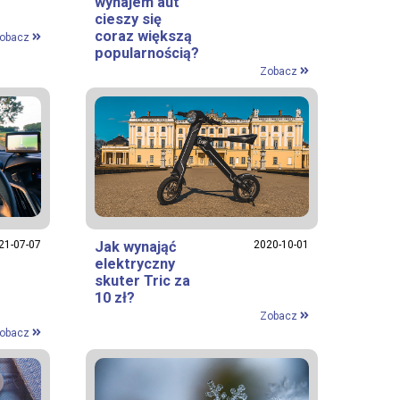
wynajem aut
cieszy się
coraz większą
obacz
popularnością?
Zobacz
Jak wynająć
2020-10-01
21-07-07
elektryczny
skuter Tric za
10 zł?
Zobacz
obacz