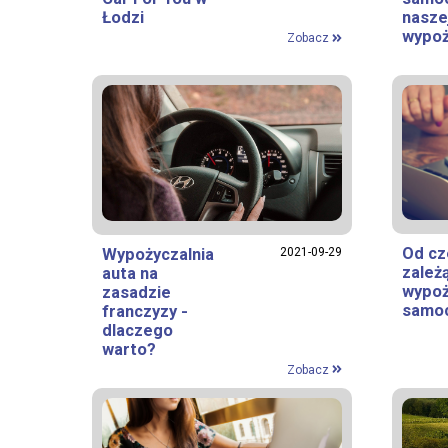
Łodzi
nasze
wypoż
Zobacz
Od c
Wypożyczalnia
2021-09-29
zależ
auta na
wypoż
zasadzie
samo
franczyzy -
dlaczego
warto?
Zobacz