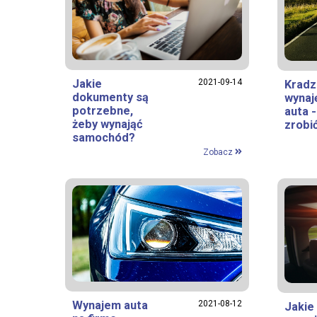
Jakie
2021-09-14
Kradz
dokumenty są
wynaj
potrzebne,
auta -
żeby wynająć
zrobi
samochód?
Zobacz
Wynajem auta
2021-08-12
Jakie