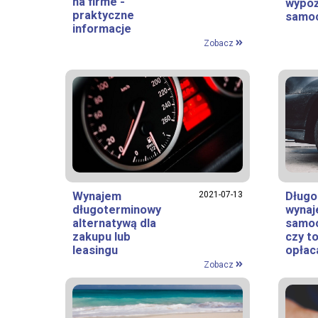
na firme -
wypoż
praktyczne
samo
informacje
Zobacz
Wynajem
2021-07-13
Długo
długoterminowy
wyna
alternatywą dla
samoc
zakupu lub
czy to
leasingu
opłac
Zobacz