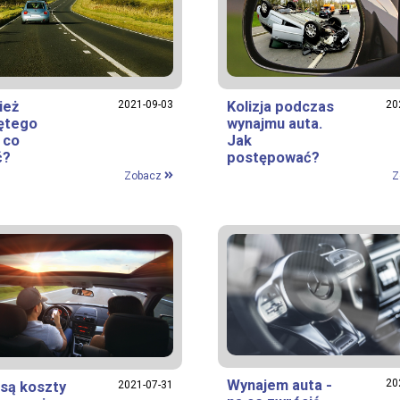
ież
2021-09-03
Kolizja podczas
20
ętego
wynajmu auta.
 co
Jak
ć?
postępować?
Zobacz
Z
Wynajem auta -
20
 są koszty
2021-07-31