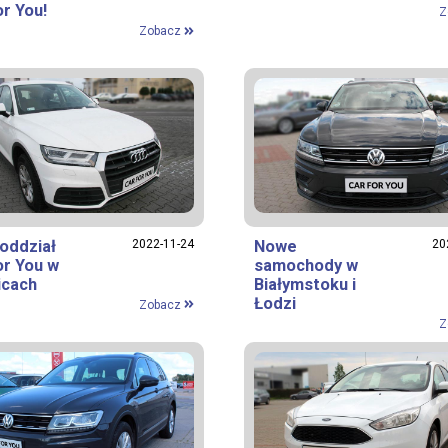
or You!
Z
Zobacz
oddział
2022-11-24
Nowe
20
or You w
samochody w
icach
Białymstoku i
Łodzi
Zobacz
Z