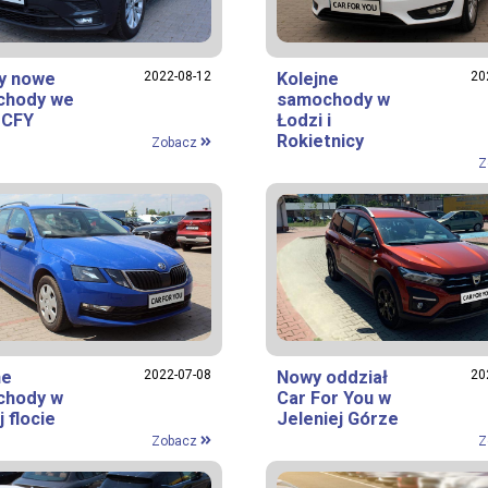
y nowe
2022-08-12
Kolejne
20
chody we
samochody w
e CFY
Łodzi i
Rokietnicy
Zobacz
Z
ne
2022-07-08
Nowy oddział
20
chody w
Car For You w
 flocie
Jeleniej Górze
Zobacz
Z