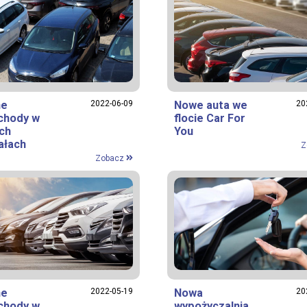
ne
2022-06-09
Nowe auta we
20
chody w
flocie Car For
ch
You
ałach
Z
Zobacz
ne
2022-05-19
Nowa
20
chody w
wypożyczalnia