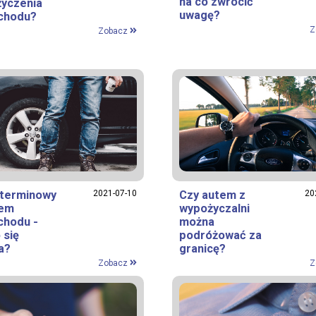
na co zwrócić
yczenia
uwagę?
chodu?
Z
Zobacz
terminowy
2021-07-10
Czy autem z
20
jem
wypożyczalni
hodu -
można
 się
podróżować za
a?
granicę?
Zobacz
Z