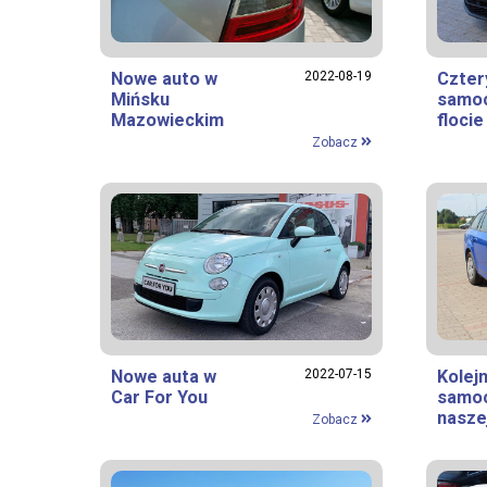
Nowe auto w
2022-08-19
Czter
Mińsku
samo
Mazowieckim
floci
Zobacz
Nowe auta w
2022-07-15
Kolej
Car For You
samo
naszej
Zobacz