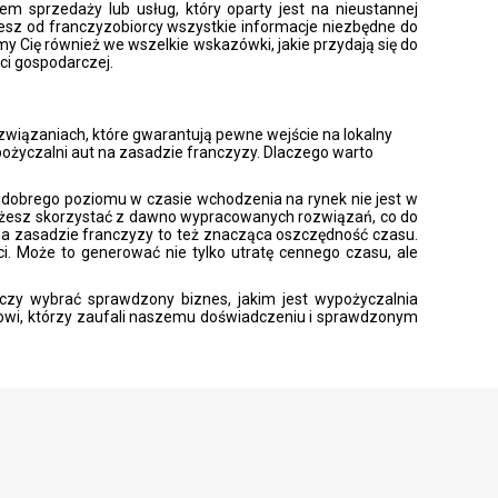
em sprzedaży lub usług, który oparty jest na nieustannej
sz od franczyzobiorcy wszystkie informacje niezbędne do
y Cię również we wszelkie wskazówki, jakie przydają się do
i gospodarczej.
związaniach, które gwarantują pewne wejście na lokalny
ożyczalni aut na zasadzie franczyzy. Dlaczego warto
ak dobrego poziomu w czasie wchodzenia na rynek nie jest w
żesz skorzystać z dawno wypracowanych rozwiązań, co do
a zasadzie franczyzy to też znacząca oszczędność czasu.
i. Może to generować nie tylko utratę cennego czasu, ale
czy wybrać sprawdzony biznes, jakim jest wypożyczalnia
sowi, którzy zaufali naszemu doświadczeniu i sprawdzonym