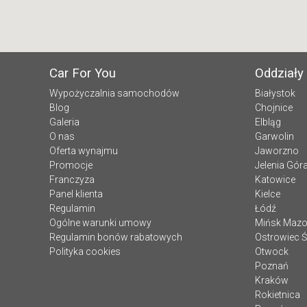
Car For You
Oddziały
Wypożyczalnia samochodów
Białystok
Blog
Chojnice
Galeria
Elbląg
O nas
Garwolin
Oferta wynajmu
Jaworzno
Promocje
Jelenia Gór
Franczyza
Katowice
Panel klienta
Kielce
Regulamin
Łódź
Ogólne warunki umowy
Mińsk Mazo
Regulamin bonów rabatowych
Ostrowiec Ś
Polityka cookies
Otwock
Poznań
Kraków
Rokietnica