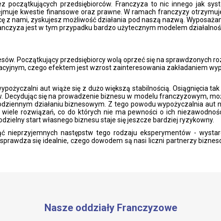
z początkujących przedsiębiorców. Franczyza to nic innego jak syst
ejmuje kwestie finansowe oraz prawne. W ramach franczyzy otrzymuje
cę z nami, zyskujesz możliwość działania pod naszą nazwą. Wyposażam
anczyza jest w tym przypadku bardzo użytecznym modelem działalnośc
esów. Początkujący przedsiębiorcy wolą oprzeć się na sprawdzonych ro
acyjnym, czego efektem jest wzrost zainteresowania zakładaniem wyp
pożyczalni aut wiąże się z dużo większą stabilnością. Osiągnięcia t
. Decydując się na prowadzenie biznesu w modelu franczyzowym, mo
odziennym działaniu biznesowym. Z tego powodu wypożyczalnia aut n
 wiele rozwiązań, co do których nie ma pewności o ich niezawodnośc
zielny start własnego biznesu staje się jeszcze bardziej ryzykowny.
ąć nieprzyjemnych następstw tego rodzaju eksperymentów - wystar
sprawdza się idealnie, czego dowodem są nasi liczni partnerzy bizne
Nasze oddziały Franczyzowe