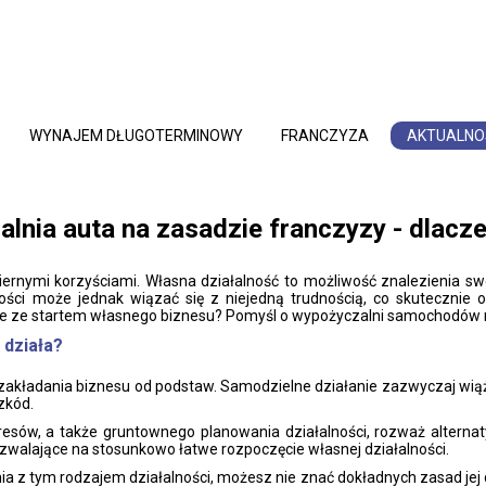
WYNAJEM DŁUGOTERMINOWY
FRANCZYZA
AKTUALNO
lnia auta na zasadzie franczyzy - dlacz
nymi korzyściami. Własna działalność to możliwość znalezienia swo
ości może jednak wiązać się z niejedną trudnością, co skutecznie 
e ze startem własnego biznesu? Pomyśl o wypożyczalni samochodów n
 działa?
zakładania biznesu od podstaw. Samodzielne działanie zazwyczaj wiąż
zkód.
resów, a także gruntownego planowania działalności, rozważ altern
walające na stosunkowo łatwe rozpoczęcie własnej działalności.
nia z tym rodzajem działalności, możesz nie znać dokładnych zasad jej 