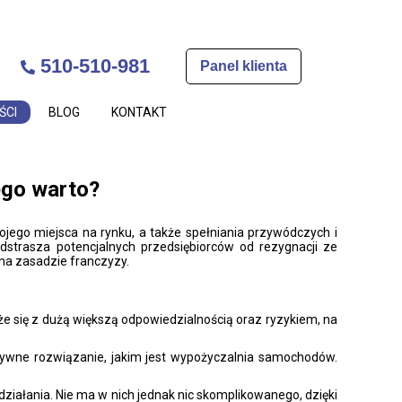
510-510-981
Panel klienta
ŚCI
BLOG
KONTAKT
ego warto?
jego miejsca na rynku, a także spełniania przywódczych i
odstrasza potencjalnych przedsiębiorców od rezygnacji ze
a zasadzie franczyzy.
e się z dużą większą odpowiedzialnością oraz ryzykiem, na
atywne rozwiązanie, jakim jest wypożyczalnia samochodów.
działania. Nie ma w nich jednak nic skomplikowanego, dzięki