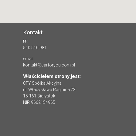
Kontakt
tel:
510 510 981
email:
kontakt@carforyou.com.pl
Właścicielem strony jest:
CFY Spółka Akcyjna
ul. Władysława Raginisa 73
15-161 Białystok
NIP. 9662154965