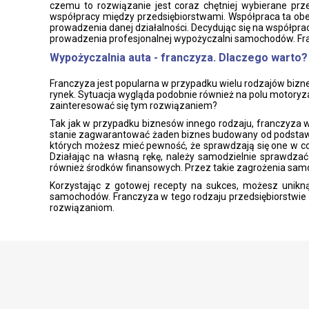
czemu to rozwiązanie jest coraz chętniej wybierane prze
współpracy między przedsiębiorstwami. Współpraca ta ob
prowadzenia danej działalności. Decydując się na współpra
prowadzenia profesjonalnej wypożyczalni samochodów. Fr
Wypożyczalnia auta - franczyza. Dlaczego warto?
Franczyza jest popularna w przypadku wielu rodzajów bizn
rynek. Sytuacja wygląda podobnie również na polu motoryz
zainteresować się tym rozwiązaniem?
Tak jak w przypadku biznesów innego rodzaju, franczyza wy
stanie zagwarantować żaden biznes budowany od podstaw
których możesz mieć pewność, że sprawdzają się one w c
Działając na własną rękę, należy samodzielnie sprawdzać
również środków finansowych. Przez takie zagrożenia samod
Korzystając z gotowej recepty na sukces, możesz unikn
samochodów. Franczyza w tego rodzaju przedsiębiorstwie 
rozwiązaniom.