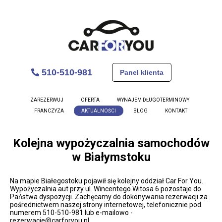
510-510-981
Panel klienta
ZAREZERWUJ
OFERTA
WYNAJEM DŁUGOTERMINOWY
FRANCZYZA
AKTUALNOŚCI
BLOG
KONTAKT
Kolejna wypożyczalnia samochodów
w Białymstoku
Na mapie Białegostoku pojawił się kolejny oddział Car For You.
Wypożyczalnia aut przy ul. Wincentego Witosa 6 pozostaje do
Państwa dyspozycji. Zachęcamy do dokonywania rezerwacji za
pośrednictwem naszej strony internetowej, telefonicznie pod
numerem 510-510-981 lub e-mailowo -
rezerwacje@carforyou.pl