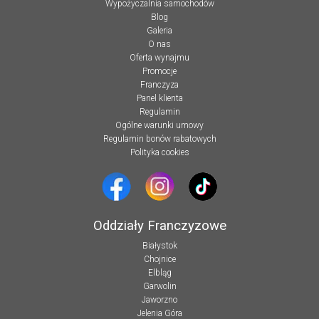
Wypożyczalnia samochodów
Blog
Galeria
O nas
Oferta wynajmu
Promocje
Franczyza
Panel klienta
Regulamin
Ogólne warunki umowy
Regulamin bonów rabatowych
Polityka cookies
Oddziały Franczyzowe
Białystok
Chojnice
Elbląg
Garwolin
Jaworzno
Jelenia Góra