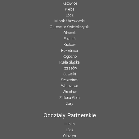
Katowice
Kielce
Łódź
Mińsk Mazowiecki
Ostrowiec Świętokrzyski
Otwock
Poznań
Kraków
Rokietnica
Rogoźno
Ruda Śląska
Rzeszów
Suwałki
Szczecinek
Warszawa
Wrocław
Zielona Góra
Żary
Oddziały Partnerskie
Lublin
Łódź
Olsztyn