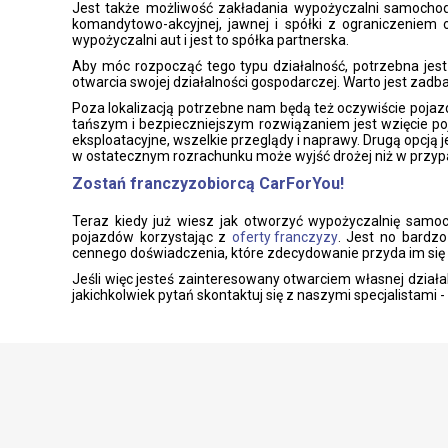
Jest także możliwość zakładania wypożyczalni samochod
komandytowo-akcyjnej, jawnej i spółki z ograniczeniem 
wypożyczalni aut i jest to spółka partnerska.
Aby móc rozpocząć tego typu działalność, potrzebna jest
otwarcia swojej działalności gospodarczej. Warto jest zad
Poza lokalizacją potrzebne nam będą też oczywiście pojaz
tańszym i bezpieczniejszym rozwiązaniem jest wzięcie p
eksploatacyjne, wszelkie przeglądy i naprawy. Drugą opcją 
w ostatecznym rozrachunku może wyjść drożej niż w przyp
Zostań franczyzobiorcą CarForYou!
Teraz kiedy już wiesz jak otworzyć wypożyczalnię samoc
pojazdów korzystając z
oferty franczyzy
. Jest no bardz
cennego doświadczenia, które zdecydowanie przyda im się 
Jeśli więc jesteś zainteresowany otwarciem własnej dział
jakichkolwiek pytań skontaktuj się z naszymi specjalistami 