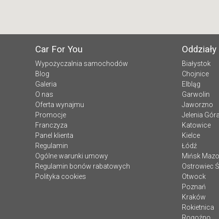
Car For You
Oddziały
Wypożyczalnia samochodów
Białystok
Blog
Chojnice
Galeria
Elbląg
O nas
Garwolin
Oferta wynajmu
Jaworzno
Promocje
Jelenia Gór
Franczyza
Katowice
Panel klienta
Kielce
Regulamin
Łódź
Ogólne warunki umowy
Mińsk Mazo
Regulamin bonów rabatowych
Ostrowiec Ś
Polityka cookies
Otwock
Poznań
Kraków
Rokietnica
Rogoźno