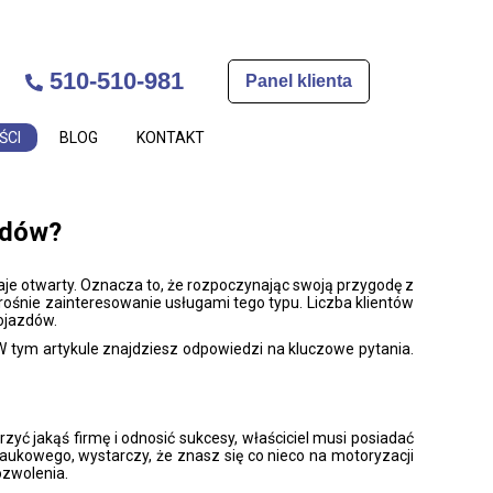
510-510-981
Panel klienta
ŚCI
BLOG
KONTAKT
odów?
 otwarty. Oznacza to, że rozpoczynając swoją przygodę z
rośnie zainteresowanie usługami tego typu. Liczba klientów
pojazdów.
 W tym artykule znajdziesz odpowiedzi na kluczowe pytania.
yć jakąś firmę i odnosić sukcesy, właściciel musi posiadać
naukowego, wystarczy, że znasz się co nieco na motoryzacji
ozwolenia.