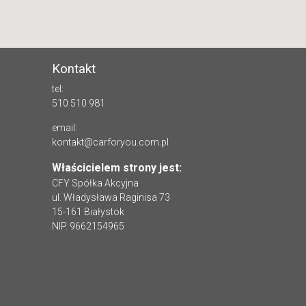
Kontakt
tel:
510 510 981
email:
kontakt@carforyou.com.pl
Właścicielem strony jest:
CFY Spółka Akcyjna
ul. Władysława Raginisa 73
15-161 Białystok
NIP. 9662154965