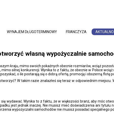
WYNAJEM DŁUGOTERMINOWY
FRANCZYZA
AKTUALNO
otworzyć własną wypożyczalnie samoch
ym kraju, mimo swoich pokaźnych obecnie rozmiarów, wciąż pozostaje
mimo silnej konkurencji. Wynika to z faktu, że obecnie w Polsce wciąż 
ozyskać, o ile postarają się o dobrą ofertę, promocję i obszerną flotę 
ą otworzyć? W takim razie znalazłeś się teraz w odpowiednim miejscu.
 się wydawać. Wynika to z faktu, że w większości branż, aby móc otworz
ypadku jest jednak inaczej. Nie musisz mieć doświadczenia ani tytułu 
tworzenia wypożyczalni samochodów nie musisz posiadać specjalnego p