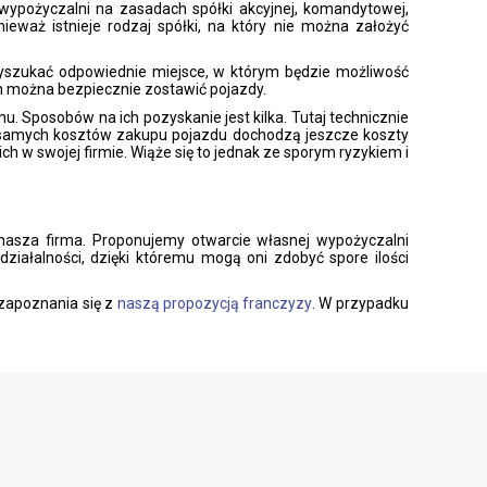
ypożyczalni na zasadach spółki akcyjnej, komandytowej,
eważ istnieje rodzaj spółki, na który nie można założyć
 wyszukać odpowiednie miejsce, w którym będzie możliwość
ym można bezpiecznie zostawić pojazdy.
 Sposobów na ich pozyskanie jest kilka. Tutaj technicznie
z samych kosztów zakupu pojazdu dochodzą jeszcze koszty
h w swojej firmie. Wiąże się to jednak ze sporym ryzykiem i
 nasza firma. Proponujemy otwarcie własnej wypożyczalni
iałalności, dzięki któremu mogą oni zdobyć spore ilości
 zapoznania się z
naszą propozycją franczyzy
. W przypadku