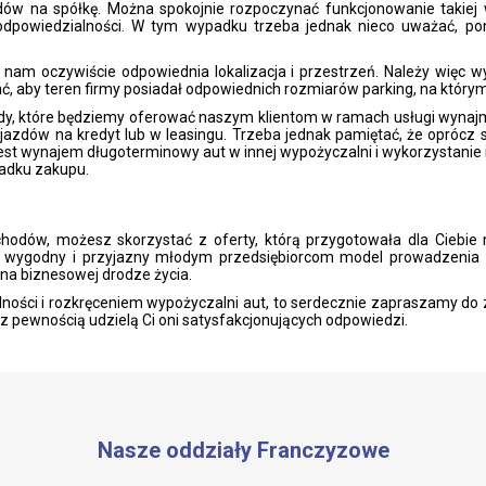
ów na spółkę. Można spokojnie rozpoczynać funkcjonowanie takiej w
odpowiedzialności. W tym wypadku trzeba jednak nieco uważać, poni
 nam oczywiście odpowiednia lokalizacja i przestrzeń. Należy więc
bać, aby teren firmy posiadał odpowiednich rozmiarów parking, na któr
dy, które będziemy oferować naszym klientom w ramach usługi wynajmu.
ojazdów na kredyt lub w leasingu. Trzeba jednak pamiętać, że opróc
jest wynajem długoterminowy aut w innej wypożyczalni i wykorzystanie ic
adku zakupu.
hodów, możesz skorzystać z oferty, którą przygotowała dla Ciebie
o wygodny i przyjazny młodym przedsiębiorcom model prowadzenia dz
na biznesowej drodze życia.
alności i rozkręceniem wypożyczalni aut, to serdecznie zapraszamy do
- z pewnością udzielą Ci oni satysfakcjonujących odpowiedzi.
Nasze oddziały Franczyzowe