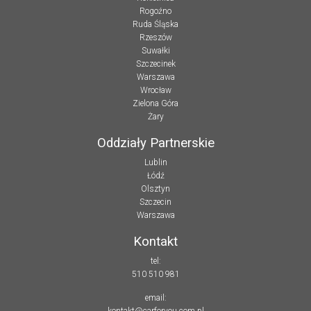
Rogoźno
Ruda Śląska
Rzeszów
Suwałki
Szczecinek
Warszawa
Wrocław
Zielona Góra
Żary
Oddziały Partnerskie
Lublin
Łódź
Olsztyn
Szczecin
Warszawa
Kontakt
tel:
510 510 981
email:
kontakt@carforyou.com.pl