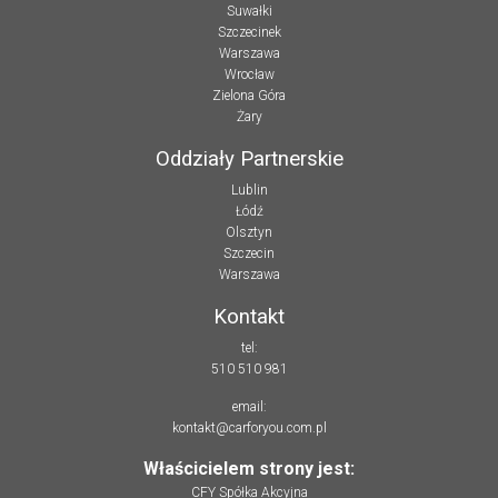
Suwałki
Szczecinek
Warszawa
Wrocław
Zielona Góra
Żary
Oddziały Partnerskie
Lublin
Łódź
Olsztyn
Szczecin
Warszawa
Kontakt
tel:
510 510 981
email:
kontakt@carforyou.com.pl
Właścicielem strony jest:
CFY Spółka Akcyjna