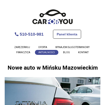
510-510-981
Panel klienta
ZAREZERWUJ
OFERTA
WYNAJEM DŁUGOTERMINOWY
FRANCZYZA
AKTUALNOŚCI
BLOG
KONTAKT
Nowe auto w Mińsku Mazowieckim