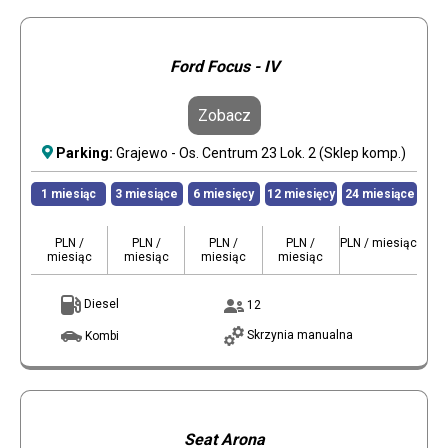
Ford Focus - IV
Zobacz
Parking:
Grajewo - Os. Centrum 23 Lok. 2 (Sklep komp.)
1 miesiąc
3 miesiące
6 miesięcy
12 miesięcy
24 miesiące
PLN /
PLN /
PLN /
PLN /
PLN / miesiąc
miesiąc
miesiąc
miesiąc
miesiąc
Diesel
12
Skrzynia manualna
Kombi
Seat Arona