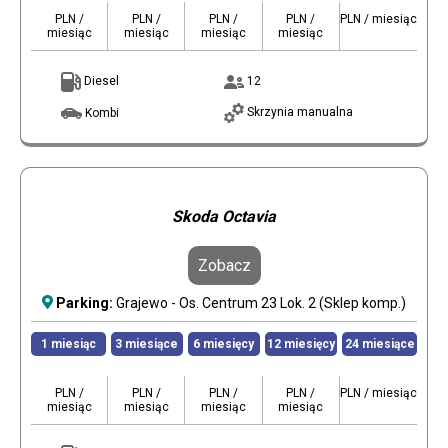
PLN /
PLN /
PLN /
PLN /
PLN / miesiąc
miesiąc
miesiąc
miesiąc
miesiąc
Diesel
12
Skrzynia manualna
Kombi
Skoda Octavia
Zobacz
Parking:
Grajewo - Os. Centrum 23 Lok. 2 (Sklep komp.)
1 miesiąc
3 miesiące
6 miesięcy
12 miesięcy
24 miesiące
PLN /
PLN /
PLN /
PLN /
PLN / miesiąc
miesiąc
miesiąc
miesiąc
miesiąc