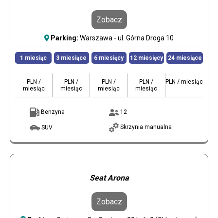
Zobacz
Parking:
Warszawa - ul. Górna Droga 10
1 miesiąc
3 miesiące
6 miesięcy
12 miesięcy
24 miesiące
PLN /
PLN /
PLN /
PLN /
PLN / miesiąc
miesiąc
miesiąc
miesiąc
miesiąc
Benzyna
12
Skrzynia manualna
SUV
Seat Arona
Zobacz