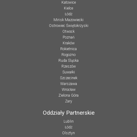
Katowice
Kielce
Łódź
Mińsk Mazowiecki
Ostrowiec Świętokrzyski
Otwock
Poznań
Kraków
Rokietnica
Rogoźno
Ruda Śląska
Rzeszów
Suwałki
Szczecinek
Warszawa
Wrocław
Zielona Góra
Żary
Oddziały Partnerskie
Lublin
Łódź
Olsztyn