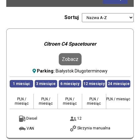
Sortuj
Citroen C4 Spacetourer
Zobacz
Parking:
Białystok Długoterminowy
1 miesiąc
3 miesiące
6 miesięcy
12 miesięcy
24 miesiące
PLN /
PLN /
PLN /
PLN /
PLN / miesiąc
miesiąc
miesiąc
miesiąc
miesiąc
Diesel
12
Skrzynia manualna
VAN