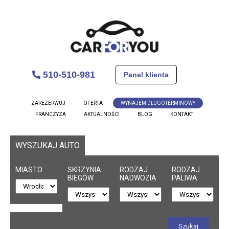
510-510-981
Panel klienta
ZAREZERWUJ
OFERTA
WYNAJEM DŁUGOTERMINOWY
FRANCZYZA
AKTUALNOŚCI
BLOG
KONTAKT
WYSZUKAJ AUTO
MIASTO
SKRZYNIA
RODZAJ
RODZAJ
BIEGÓW
NADWOZIA
PALIWA
Szukaj