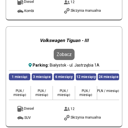
Diesel
12
Skrzynia manualna
Kombi
Volkswagen Tiguan - III
Zobacz
Parking:
Białystok - ul. Jastrzębia 1A
1 miesiąc
3 miesiące
6 miesięcy
12 miesięcy
24 miesiące
PLN /
PLN /
PLN /
PLN /
PLN / miesiąc
miesiąc
miesiąc
miesiąc
miesiąc
Diesel
12
Skrzynia manualna
SUV