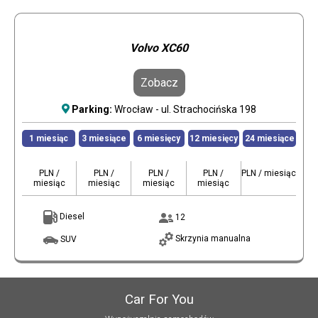
Volvo XC60
Zobacz
Parking:
Wrocław - ul. Strachocińska 198
1 miesiąc
3 miesiące
6 miesięcy
12 miesięcy
24 miesiące
PLN /
PLN /
PLN /
PLN /
PLN / miesiąc
miesiąc
miesiąc
miesiąc
miesiąc
Diesel
12
Skrzynia manualna
SUV
Car For You