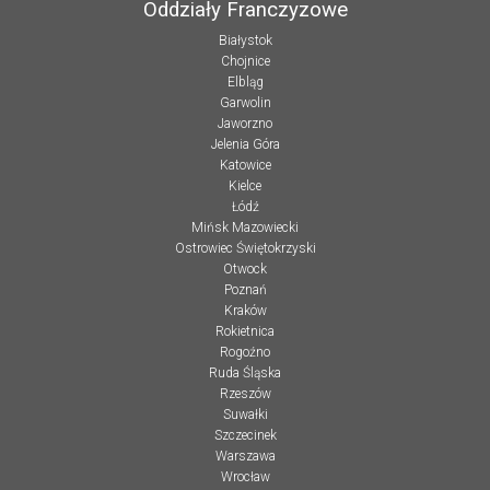
Oddziały Franczyzowe
Białystok
Chojnice
Elbląg
Garwolin
Jaworzno
Jelenia Góra
Katowice
Kielce
Łódź
Mińsk Mazowiecki
Ostrowiec Świętokrzyski
Otwock
Poznań
Kraków
Rokietnica
Rogoźno
Ruda Śląska
Rzeszów
Suwałki
Szczecinek
Warszawa
Wrocław