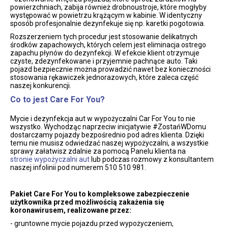
powierzchniach, zabija również drobnoustroje, które mogłyby
występować w powietrzu krążącym w kabinie. W identyczny
sposób profesjonalnie dezynfekuje się np. karetki pogotowia.
Rozszerzeniem tych procedur jest stosowanie delikatnych
środków zapachowych, których celem jest eliminacja ostrego
zapachu płynów do dezynfekcji. W efekcie klient otrzymuje
czyste, zdezynfekowane i przyjemnie pachnące auto. Taki
pojazd bezpiecznie można prowadzić nawet bez konieczności
stosowania rękawiczek jednorazowych, które zaleca część
naszej konkurencji.
Co to jest Care For You?
Mycie i dezynfekcja aut w wypożyczalni Car For You to nie
wszystko. Wychodząc naprzeciw inicjatywie #ZostańWDomu
dostarczamy pojazdy bezpośrednio pod adres klienta. Dzięki
temu nie musisz odwiedzać naszej wypożyczalni, a wszystkie
sprawy załatwisz zdalnie za pomocą Panelu klienta na
stronie wypożyczalni aut
lub podczas rozmowy z konsultantem
naszej infolinii pod numerem 510 510 981.
Pakiet Care For You to kompleksowe zabezpieczenie
użytkownika przed możliwością zakażenia się
koronawirusem, realizowane przez:
- gruntowne mycie pojazdu przed wypożyczeniem,