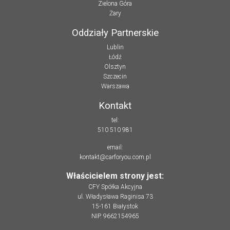
Zielona Góra
Żary
Oddziały Partnerskie
Lublin
Łódź
Olsztyn
Szczecin
Warszawa
Kontakt
tel:
510 510 981
email:
kontakt@carforyou.com.pl
Właścicielem strony jest:
CFY Spółka Akcyjna
ul. Władysława Raginisa 73
15-161 Białystok
NIP. 9662154965