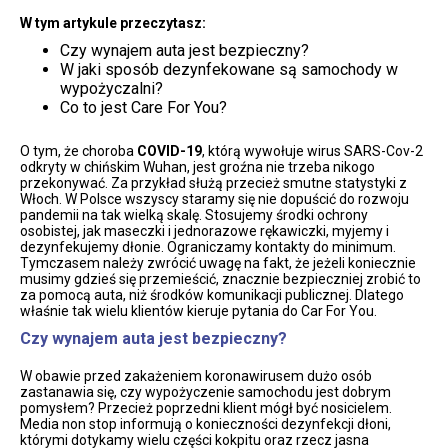
W tym artykule przeczytasz:
Czy wynajem auta jest bezpieczny?
W jaki sposób dezynfekowane są samochody w
wypożyczalni?
Co to jest Care For You?
O tym, że choroba
COVID-19
, którą wywołuje wirus SARS-Cov-2
odkryty w chińskim Wuhan, jest groźna nie trzeba nikogo
przekonywać. Za przykład służą przecież smutne statystyki z
Włoch. W Polsce wszyscy staramy się nie dopuścić do rozwoju
pandemii na tak wielką skalę. Stosujemy środki ochrony
osobistej, jak maseczki i jednorazowe rękawiczki, myjemy i
dezynfekujemy dłonie. Ograniczamy kontakty do minimum.
Tymczasem należy zwrócić uwagę na fakt, że jeżeli koniecznie
musimy gdzieś się przemieścić, znacznie bezpieczniej zrobić to
za pomocą auta, niż środków komunikacji publicznej. Dlatego
właśnie tak wielu klientów kieruje pytania do Car For You.
Czy wynajem auta jest bezpieczny?
W obawie przed zakażeniem koronawirusem dużo osób
zastanawia się, czy wypożyczenie samochodu jest dobrym
pomysłem? Przecież poprzedni klient mógł być nosicielem.
Media non stop informują o konieczności dezynfekcji dłoni,
którymi dotykamy wielu części kokpitu oraz rzecz jasna