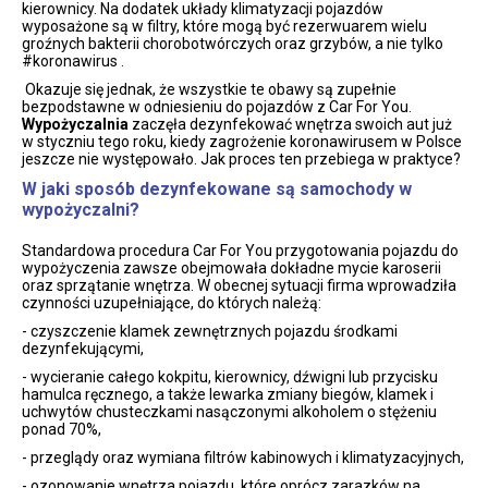
kierownicy. Na dodatek układy klimatyzacji pojazdów
wyposażone są w filtry, które mogą być rezerwuarem wielu
groźnych bakterii chorobotwórczych oraz grzybów, a nie tylko
#koronawirus .
Okazuje się jednak, że wszystkie te obawy są zupełnie
bezpodstawne w odniesieniu do pojazdów z Car For You.
Wypożyczalnia
zaczęła dezynfekować wnętrza swoich aut już
w styczniu tego roku, kiedy zagrożenie koronawirusem w Polsce
jeszcze nie występowało. Jak proces ten przebiega w praktyce?
W jaki sposób dezynfekowane są samochody w
wypożyczalni?
Standardowa procedura Car For You przygotowania pojazdu do
wypożyczenia zawsze obejmowała dokładne mycie karoserii
oraz sprzątanie wnętrza. W obecnej sytuacji firma wprowadziła
czynności uzupełniające, do których należą:
- czyszczenie klamek zewnętrznych pojazdu środkami
dezynfekującymi,
- wycieranie całego kokpitu, kierownicy, dźwigni lub przycisku
hamulca ręcznego, a także lewarka zmiany biegów, klamek i
uchwytów chusteczkami nasączonymi alkoholem o stężeniu
ponad 70%,
- przeglądy oraz wymiana filtrów kabinowych i klimatyzacyjnych,
- ozonowanie wnętrza pojazdu, które oprócz zarazków na