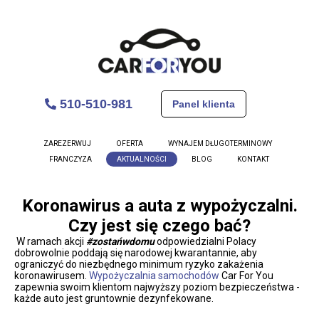
510-510-981
Panel klienta
ZAREZERWUJ
OFERTA
WYNAJEM DŁUGOTERMINOWY
FRANCZYZA
AKTUALNOŚCI
BLOG
KONTAKT
Koronawirus a auta z wypożyczalni.
Czy jest się czego bać?
W ramach akcji
#zostańwdomu
odpowiedzialni Polacy
dobrowolnie poddają się narodowej kwarantannie, aby
ograniczyć do niezbędnego minimum ryzyko zakażenia
koronawirusem.
Wypożyczalnia samochodów
Car For You
zapewnia swoim klientom najwyższy poziom bezpieczeństwa -
każde auto jest gruntownie dezynfekowane.