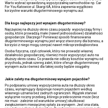
Warto wybrać sprawdzoną wypożyczalnię samochodów np. Car
For You Katowice ul. Skargi 6A, która zapewnia wyjątkowo
korzystne warunki długoterminowego wynajmu aut.
Dla kogo najlepszy jest wynajem długoterminowy?
Najczęściej na dłuższy okres czasu pojazdy wypożyczają firmy i
osoby, które prowadzą małe (nawet jednoosobowe) działalności
gospodarcze. Dlaczego? Ponieważ sposób finansowania
długoterminowego wynajmu jest wręcz stworzony dla biznesu, a
korzyści z niego mogą czerpać nawet mikroprzedsiębiorstwa.
Osoba fizyczna, czyli człowiek, który nie prowadzi własnej
działalności gospodarczej, również może wypożyczyć auto na
dłuższy okres czasu. Co prawda nie odliczy kosztów wynajmu od
przychodu, jednak szereg zalet, które oferuje długoterminowy
wynajem auta również dla takiej osoby będzie osiągalny.
Jakie zalety ma długoterminowy wynajem pojazdów?
Po podpisaniu umowy wypożyczenia auta na dłuższy okres
czasu, wynajmujący dysponuje nowym pojazdem według
własnego uznania bez żadnych ograniczeń. Wyjątek stanowi
wyłącznie roczny przebieg, którego przekroczenie może (lecz
nie musi - zależnie od warunków umowy) skutkować
zwiększeniem miesięcznej opłaty za wynajem. Jest ona stała,