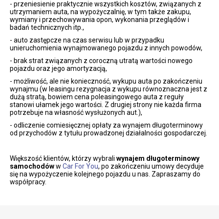
- przeniesienie praktycznie wszystkich kosztów, związanych z
utrzymaniem auta, na wypożyczalnię, w tym także zakupu,
wymiany i przechowywania opon, wykonania przeglądów i
badań technicznych itp.,
- auto zastępcze na czas serwisu lub w przypadku
unieruchomienia wynajmowanego pojazdu z innych powodów,
- brak strat związanych z coroczną utratą wartości nowego
pojazdu oraz jego amortyzacją,
- możliwość, ale nie konieczność, wykupu auta po zakończeniu
wynajmu (w leasingu rezygnacja z wykupu równoznaczna jest z
dużą stratą, bowiem cena poleasingowego auta z reguły
stanowi ułamek jego wartości. Z drugiej strony nie każda firma
potrzebuje na własność wysłużonych aut.),
- odliczenie comiesięcznej opłaty za wynajem długoterminowy
od przychodów z tytułu prowadzonej działalności gospodarczej.
Większość klientów, którzy wybrali
wynajem długoterminowy
samochodów
w
Car For You
, po zakończeniu umowy decyduje
się na wypożyczenie kolejnego pojazdu u nas. Zapraszamy do
współpracy.