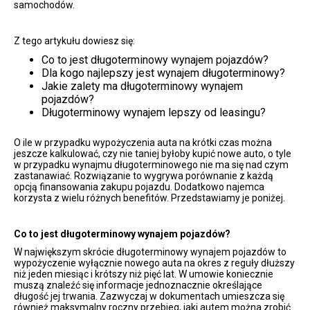
samochodów.
Z tego artykułu dowiesz się:
Co to jest długoterminowy wynajem pojazdów?
Dla kogo najlepszy jest wynajem długoterminowy?
Jakie zalety ma długoterminowy wynajem
pojazdów?
Długoterminowy wynajem lepszy od leasingu?
O ile w przypadku wypożyczenia auta na krótki czas można
jeszcze kalkulować, czy nie taniej byłoby kupić nowe auto, o tyle
w przypadku wynajmu długoterminowego nie ma się nad czym
zastanawiać. Rozwiązanie to wygrywa porównanie z każdą
opcją finansowania zakupu pojazdu. Dodatkowo najemca
korzysta z wielu różnych benefitów. Przedstawiamy je poniżej.
Co to jest długoterminowy wynajem pojazdów?
W największym skrócie długoterminowy wynajem pojazdów to
wypożyczenie wyłącznie nowego auta na okres z reguły dłuższy
niż jeden miesiąc i krótszy niż pięć lat. W umowie koniecznie
muszą znaleźć się informacje jednoznacznie określające
długość jej trwania. Zazwyczaj w dokumentach umieszcza się
również maksymalny roczny przebieg, jaki autem można zrobić.