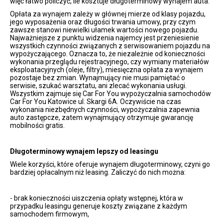
więc łatwo policzyć, ile kosztuje długoterminowy wynajem auta.
Opłata za wynajem zależy w głównej mierze od klasy pojazdu,
jego wyposażenia oraz długości trwania umowy, przy czym
zawsze stanowi niewielki ułamek wartości nowego pojazdu.
Najważniejsze z punktu widzenia najemcy jest przeniesienie
wszystkich czynności związanych z serwisowaniem pojazdu na
wypożyczającego. Oznacza to, że niezależnie od konieczności
wykonania przeglądu rejestracyjnego, czy wymiany materiałów
eksploatacyjnych (oleje, filtry), miesięczna opłata za wynajem
pozostaje bez zmian. Wynajmujący nie musi pamiętać o
serwisie, szukać warsztatu, ani zlecać wykonania usługi.
Wszystkim zajmuje się Car For You wypożyczalnia samochodów
Car For You Katowice ul. Skargi 6A. Oczywiście na czas
wykonania niezbędnych czynności, wypożyczalnia zapewnia
auto zastępcze, zatem wynajmujący otrzymuje gwarancję
mobilności gratis.
Długoterminowy wynajem lepszy od leasingu
Wiele korzyści, które oferuje wynajem długoterminowy, czyni go
bardziej opłacalnym niż leasing. Zaliczyć do nich można:
- brak konieczności uiszczenia opłaty wstępnej, która w
przypadku leasingu generuje koszty związane z każdym
samochodem firmowym,