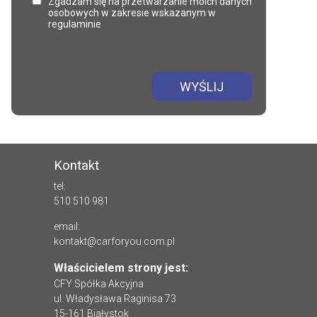
Zgadzam się na przetwarzanie moich danych
osobowych w zakresie wskazanym w
regulaminie
WYŚLIJ
Kontakt
tel:
510 510 981
email:
kontakt@carforyou.com.pl
Właścicielem strony jest:
CFY Spółka Akcyjna
ul. Władysława Raginisa 73
15-161 Białystok