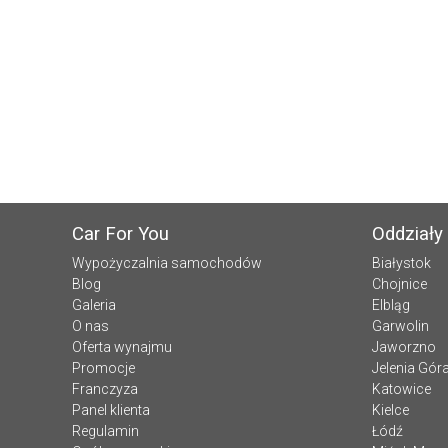
Car For You
Oddziały
Wypożyczalnia samochodów
Białystok
Blog
Chojnice
Galeria
Elbląg
O nas
Garwolin
Oferta wynajmu
Jaworzno
Promocje
Jelenia Gór
Franczyza
Katowice
Panel klienta
Kielce
Regulamin
Łódź