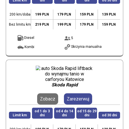
Limit km
dni
dni
dni
od 30 dni
200 km/doba
199 PLN
179 PLN
159 PLN
139 PLN
Bez limitu km
219 PLN
199 PLN
179 PLN
159 PLN
Diesel
5
Skrzynia manualna
Kombi
Skoda Rapid
Zobacz
Zarezerwuj
od 1 do 3
od 4 do 14
od 15 do 29
Limit km
dni
dni
dni
od 30 dni