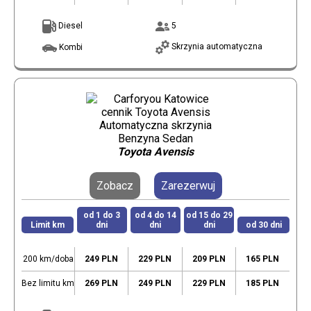
Diesel
5
Skrzynia automatyczna
Kombi
Toyota Avensis
Zobacz
Zarezerwuj
od 1 do 3
od 4 do 14
od 15 do 29
Limit km
dni
dni
dni
od 30 dni
200 km/doba
249 PLN
229 PLN
209 PLN
165 PLN
Bez limitu km
269 PLN
249 PLN
229 PLN
185 PLN