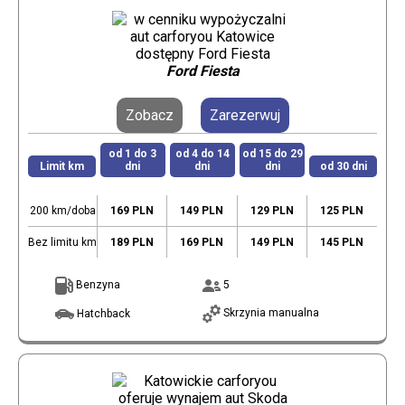
Ford Fiesta
Zobacz
Zarezerwuj
od 1 do 3
od 4 do 14
od 15 do 29
Limit km
dni
dni
dni
od 30 dni
200 km/doba
169 PLN
149 PLN
129 PLN
125 PLN
Bez limitu km
189 PLN
169 PLN
149 PLN
145 PLN
Benzyna
5
Skrzynia manualna
Hatchback