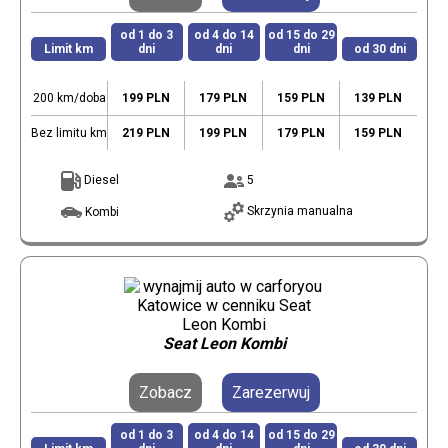
od 1 do 3
od 4 do 14
od 15 do 29
Limit km
dni
dni
dni
od 30 dni
200 km/doba
199 PLN
179 PLN
159 PLN
139 PLN
Bez limitu km
219 PLN
199 PLN
179 PLN
159 PLN
Diesel
5
Skrzynia manualna
Kombi
Seat Leon Kombi
Zobacz
Zarezerwuj
od 1 do 3
od 4 do 14
od 15 do 29