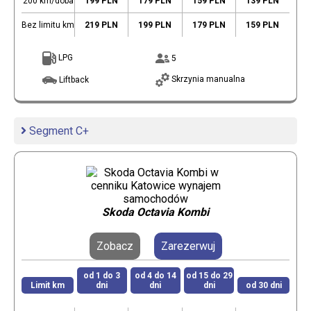
200 km/doba
199 PLN
179 PLN
159 PLN
139 PLN
Bez limitu km
219 PLN
199 PLN
179 PLN
159 PLN
LPG
5
Skrzynia manualna
Liftback
Segment C+
Skoda Octavia Kombi
Zobacz
Zarezerwuj
od 1 do 3
od 4 do 14
od 15 do 29
Limit km
dni
dni
dni
od 30 dni