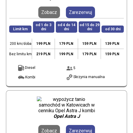
Zobacz
Zarezerwuj
od 1 do 3
od 4 do 14
od 15 do 29
Limit km
dni
dni
dni
od 30 dni
200 km/doba
199 PLN
179 PLN
159 PLN
139 PLN
Bez limitu km
219 PLN
199 PLN
179 PLN
159 PLN
Diesel
5
Skrzynia manualna
Kombi
Opel Astra J
Zobacz
Zarezerwuj