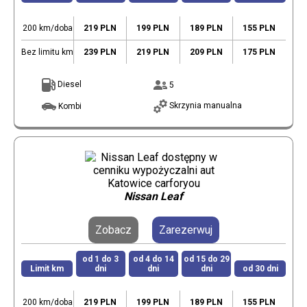
200 km/doba
219 PLN
199 PLN
189 PLN
155 PLN
Bez limitu km
239 PLN
219 PLN
209 PLN
175 PLN
Diesel
5
Skrzynia manualna
Kombi
Nissan Leaf
Zobacz
Zarezerwuj
od 1 do 3
od 4 do 14
od 15 do 29
Limit km
dni
dni
dni
od 30 dni
200 km/doba
219 PLN
199 PLN
189 PLN
155 PLN