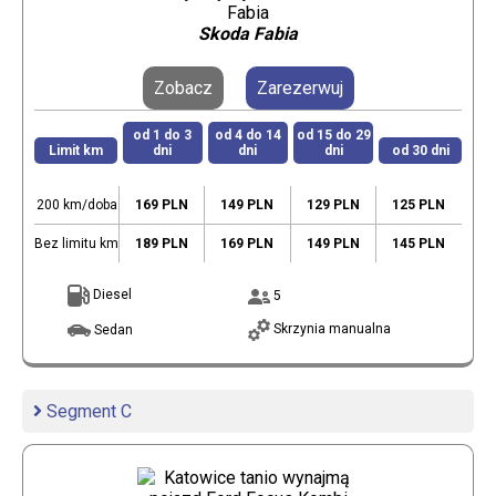
Skoda Fabia
Zobacz
Zarezerwuj
od 1 do 3
od 4 do 14
od 15 do 29
Limit km
dni
dni
dni
od 30 dni
200 km/doba
169 PLN
149 PLN
129 PLN
125 PLN
Bez limitu km
189 PLN
169 PLN
149 PLN
145 PLN
Diesel
5
Skrzynia manualna
Sedan
Segment C