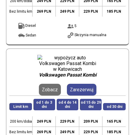
200 km/doba
249 PLN
229 PLN
209 PLN
165 PLN
Bez limitu km
269 PLN
249 PLN
229 PLN
185 PLN
Diesel
5
Skrzynia manualna
Sedan
Volkswagen Passat Kombi
Zobacz
Zarezerwuj
od 1 do 3
od 4 do 14
od 15 do 29
Limit km
dni
dni
dni
od 30 dni
200 km/doba
249 PLN
229 PLN
209 PLN
165 PLN
Bez limitu km
269 PLN
249 PLN
229 PLN
185 PLN