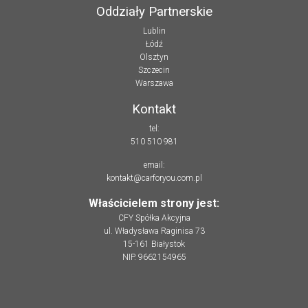
Oddziały Partnerskie
Lublin
Łódź
Olsztyn
Szczecin
Warszawa
Kontakt
tel:
510 510 981
email:
kontakt@carforyou.com.pl
Właścicielem strony jest:
CFY Spółka Akcyjna
ul. Władysława Raginisa 73
15-161 Białystok
NIP. 9662154965