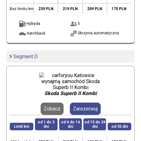
Bez limitu km
239 PLN
219 PLN
209 PLN
175 PLN
Hybryda
5
Skrzynia automatyczna
Hatchback
Segment D
Skoda Superb II Kombi
Zobacz
Zarezerwuj
od 1 do 3
od 4 do 14
od 15 do 29
Limit km
dni
dni
dni
od 30 dni