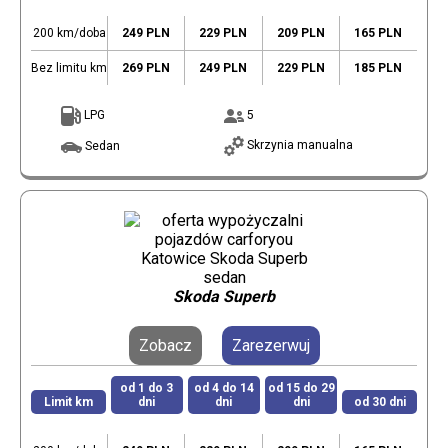
200 km/doba
249 PLN
229 PLN
209 PLN
165 PLN
Bez limitu km
269 PLN
249 PLN
229 PLN
185 PLN
LPG
5
Skrzynia manualna
Sedan
Skoda Superb
Zobacz
Zarezerwuj
od 1 do 3
od 4 do 14
od 15 do 29
Limit km
dni
dni
dni
od 30 dni