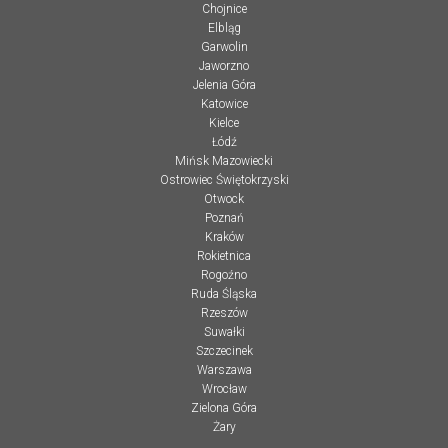
Chojnice
Elbląg
Garwolin
Jaworzno
Jelenia Góra
Katowice
Kielce
Łódź
Mińsk Mazowiecki
Ostrowiec Świętokrzyski
Otwock
Poznań
Kraków
Rokietnica
Rogoźno
Ruda Śląska
Rzeszów
Suwałki
Szczecinek
Warszawa
Wrocław
Zielona Góra
Żary