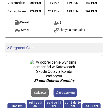
200 km/doba
209 PLN
189 PLN
179 PLN
149 PLN
Bez limitu km
229 PLN
209 PLN
199 PLN
169 PLN
Diesel
5
Skrzynia manualna
Kombi
Segment C++
Skoda Octavia Kombi +
Zobacz
Zarezerwuj
od 1 do 3
od 4 do 14
od 15 do 29
Limit km
dni
dni
dni
od 30 dni