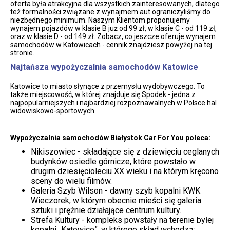
oferta była atrakcyjna dla wszystkich zainteresowanych, dlatego
też formalności związane z wynajmem aut ograniczyliśmy do
niezbędnego minimum. Naszym Klientom proponujemy
wynajem pojazdów w klasie B już od 99 zł, w klasie C - od 119 zł,
oraz w klasie D - od 149 zł. Zobacz, co jeszcze oferuje wynajem
samochodów w Katowicach - cennik znajdziesz powyżej na tej
stronie.
Najtańsza wypożyczalnia samochodów Katowice
Katowice to miasto słynące z przemysłu wydobywczego. To
także miejscowość, w której znajduje się Spodek - jedna z
najpopularniejszych i najbardziej rozpoznawalnych w Polsce hal
widowiskowo-sportowych.
Wypożyczalnia samochodów Białystok Car For You poleca:
Nikiszowiec - składające się z dziewięciu ceglanych
budynków osiedle górnicze, które powstało w
drugim dziesięcioleciu XX wieku i na którym kręcono
sceny do wielu filmów.
Galeria Szyb Wilson - dawny szyb kopalni KWK
Wieczorek, w którym obecnie mieści się galeria
sztuki i prężnie działające centrum kultury.
Strefa Kultury - kompleks powstały na terenie byłej
kopalni „Katowice”, w którego skład wchodzą: