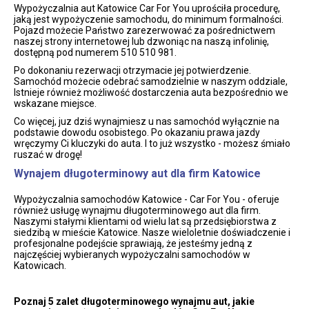
Wypożyczalnia aut Katowice Car For You uprościła procedurę,
jaką jest wypożyczenie samochodu, do minimum formalności.
Pojazd możecie Państwo zarezerwować za pośrednictwem
naszej strony internetowej lub dzwoniąc na naszą infolinię,
dostępną pod numerem 510 510 981.
Po dokonaniu rezerwacji otrzymacie jej potwierdzenie.
Samochód możecie odebrać samodzielnie w naszym oddziale,
Istnieje również możliwość dostarczenia auta bezpośrednio we
wskazane miejsce.
Co więcej, juz dziś wynajmiesz u nas samochód wyłącznie na
podstawie dowodu osobistego. Po okazaniu prawa jazdy
wręczymy Ci kluczyki do auta. I to już wszystko - możesz śmiało
ruszać w drogę!
Wynajem długoterminowy aut dla firm Katowice
Wypożyczalnia samochodów Katowice - Car For You - oferuje
również usługę wynajmu długoterminowego aut dla firm.
Naszymi stałymi klientami od wielu lat są przedsiębiorstwa z
siedzibą w mieście Katowice. Nasze wieloletnie doświadczenie i
profesjonalne podejście sprawiają, że jesteśmy jedną z
najczęściej wybieranych wypożyczalni samochodów w
Katowicach.
Poznaj 5 zalet długoterminowego wynajmu aut, jakie