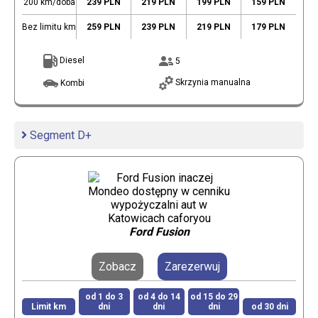
200 km/doba
239 PLN
219 PLN
199 PLN
159 PLN
Bez limitu km
259 PLN
239 PLN
219 PLN
179 PLN
Diesel
5
Skrzynia manualna
Kombi
Segment D+
Ford Fusion
Zobacz
Zarezerwuj
od 1 do 3
od 4 do 14
od 15 do 29
Limit km
dni
dni
dni
od 30 dni