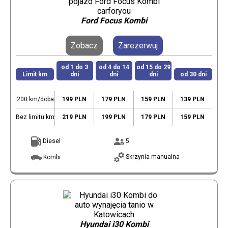
Ford Focus Kombi
Zobacz
Zarezerwuj
od 1 do 3
od 4 do 14
od 15 do 29
Limit km
dni
dni
dni
od 30 dni
200 km/doba
199 PLN
179 PLN
159 PLN
139 PLN
Bez limitu km
219 PLN
199 PLN
179 PLN
159 PLN
Diesel
5
Skrzynia manualna
Kombi
Hyundai i30 Kombi