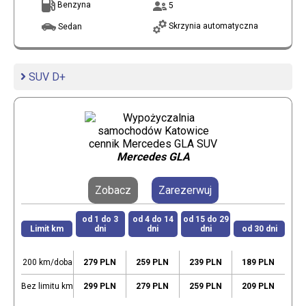
Benzyna
5
Skrzynia automatyczna
Sedan
SUV D+
Mercedes GLA
Zobacz
Zarezerwuj
od 1 do 3
od 4 do 14
od 15 do 29
Limit km
dni
dni
dni
od 30 dni
200 km/doba
279 PLN
259 PLN
239 PLN
189 PLN
Bez limitu km
299 PLN
279 PLN
259 PLN
209 PLN