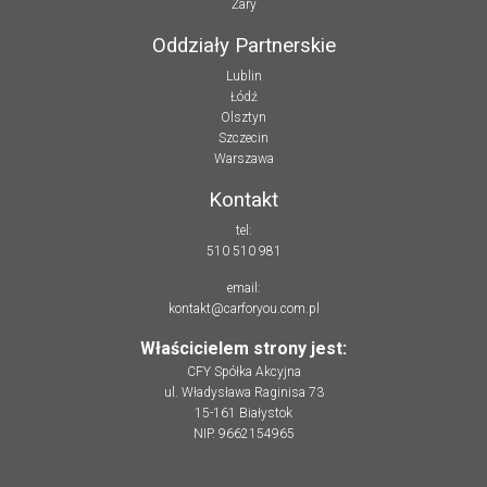
Żary
Oddziały Partnerskie
Lublin
Łódź
Olsztyn
Szczecin
Warszawa
Kontakt
tel:
510 510 981
email:
kontakt@carforyou.com.pl
Właścicielem strony jest:
CFY Spółka Akcyjna
ul. Władysława Raginisa 73
15-161 Białystok
NIP. 9662154965