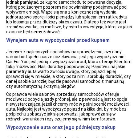
jednak pamiętać, że kupno samochodu to poważna decyzja,
której pod żadnym pozorem nie powinniśmy podejmować pod
wpływem emocji. Wiąże się ona z koniecznością wydania
jednorazowo sporej ilości pieniędzy lub spłacaniem rat kredytu
lub leasingu przez dłuższy okres czasu. Dlatego też warto jest
zrobić wszystko, co możliwe, by była to inwestycja, której za jakiś
czas nie będziemy żałować.
Wynajem auta w wypożyczalni przed kupnem
Jednym z najlepszych sposobów na sprawdzenie, czy dany
samochód spełni nasze oczekiwania, jest jego wypożyczenie.
Car For You jest jedną z wypożyczalni aut, która oferuje Klientom
taką możliwość. Nasi doradcy podpowiedzą Państwu, na jakie
parametry auta warto zwrócić uwagę, który pojazd lepiej
sprawdzi się w mieście, a który poza nim i spróbują doradzić, czy
danej osobie bardziej będzie pasował samochód z manualną
czy automatyczną skrzynią biegów.
Co prawda wiele salonów sprzedaży samochodów oferuje
możliwość odbycia jazdy próbnej, ale z pewnością jest to opcja
niewystarczająca, jeżeli chcemy móc w pełni ocenić możliwości
auta. Najlepiej jest wypożyczyć pojazd na kilka dni, by móc bez
pośpiechu zobaczyć jak się prowadzi, jak sprawdza się w
różnych warunkach i czy czujemy się w nim komfortowo.
Wypożyczenie auta oraz jego późniejszy zakup