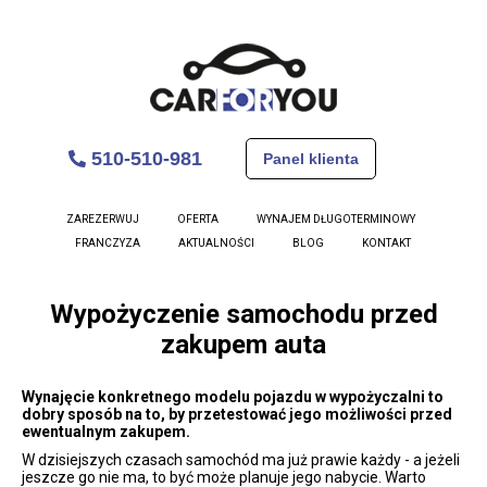
510-510-981
Panel klienta
ZAREZERWUJ
OFERTA
WYNAJEM DŁUGOTERMINOWY
FRANCZYZA
AKTUALNOŚCI
BLOG
KONTAKT
Wypożyczenie samochodu przed
zakupem auta
Wynajęcie konkretnego modelu pojazdu w wypożyczalni to
dobry sposób na to, by przetestować jego możliwości przed
ewentualnym zakupem.
W dzisiejszych czasach samochód ma już prawie każdy - a jeżeli
jeszcze go nie ma, to być może planuje jego nabycie. Warto