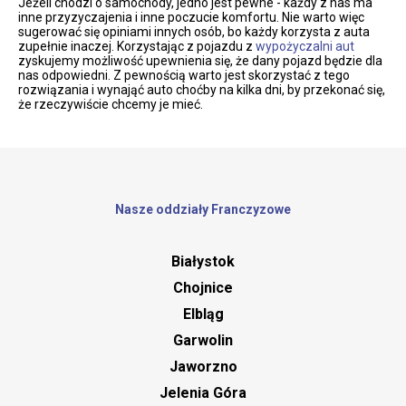
Jeżeli chodzi o samochody, jedno jest pewne - każdy z nas ma
inne przyzyczajenia i inne poczucie komfortu. Nie warto więc
sugerować się opiniami innych osób, bo każdy korzysta z auta
zupełnie inaczej. Korzystając z pojazdu z
wypożyczalni aut
zyskujemy możliwość upewnienia się, że dany pojazd będzie dla
nas odpowiedni. Z pewnością warto jest skorzystać z tego
rozwiązania i wynająć auto choćby na kilka dni, by przekonać się,
że rzeczywiście chcemy je mieć.
Nasze oddziały Franczyzowe
Białystok
Chojnice
Elbląg
Garwolin
Jaworzno
Jelenia Góra