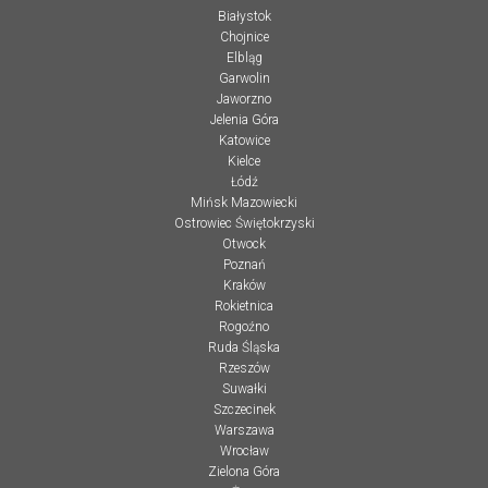
Białystok
Chojnice
Elbląg
Garwolin
Jaworzno
Jelenia Góra
Katowice
Kielce
Łódź
Mińsk Mazowiecki
Ostrowiec Świętokrzyski
Otwock
Poznań
Kraków
Rokietnica
Rogoźno
Ruda Śląska
Rzeszów
Suwałki
Szczecinek
Warszawa
Wrocław
Zielona Góra