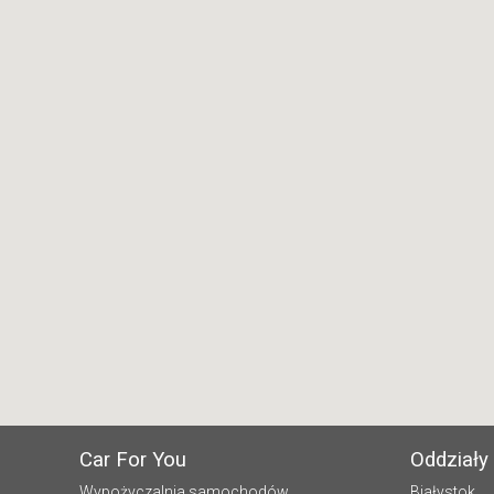
Car For You
Oddziały
Wypożyczalnia samochodów
Białystok