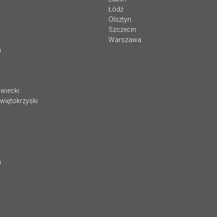
Łódź
Olsztyn
Szczecin
Warszawa
a
wiecki
więtokrzyski
a