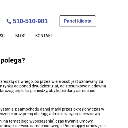
510-510-981
Panel klienta
ŚCI
BLOG
KONTAKT
polega?
zresztą dziwnego, bo przez wiele osób jest uznawany za
 rynku od ponad dwudziestu lat, od stosunkowo niedawna
tarczającej ilości pieniędzy, aby kupić dany samochód.
zystanie z samochodu danej marki przez określony czas w
czenie oraz pełną obsługę administracyjną i serwisową.
mi na temat jego wyposażenia) czas trwania umowy,
rzystania z serwisu samochodowego. Podpisujący umowę nie