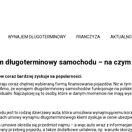
WYNAJEM DŁUGOTERMINOWY
FRANCZYZA
AKTUALNO
m długoterminowy samochodu – na czym 
 coraz bardziej zyskuje na popularności.
ju coraz chętniej wybieraną formą finansowania pojazdów. Nic w tym 
Mimo, że wynajem długoterminowy samochodów funkcjonuje na polskim
dywidualni. Najczęściej są to osoby, które w danym momencie nie mają wys
u jest to rodzaj dzierżawy auta, która umożliwia wynajmującemu kor
amach umowy wynajmu długoterminowego klient zyskuje w cenie ubezpie
umowie określa się przedmiot najmu – a więc auto wraz z informacja
any przebieg pojazdu, a także dodatkowe ustalenia, np. warunki sko