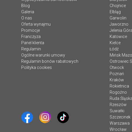
Blog
Chojnice
Galeria
Elbląg
O nas
Garwolin
Oferta wynajmu
Jaworzno
Promocje
Jelenia Gór
Franczyza
Katowice
Panel klienta
Kielce
Regulamin
Łódź
Ogólne warunki umowy
Mińsk Mazo
Regulamin bonów rabatowych
Ostrowiec Ś
Polityka cookies
Otwock
Poznań
Kraków
Rokietnica
Rogoźno
Ruda Śląsk
Rzeszów
Suwałki
Szczecinek
Warszawa
Wrocław