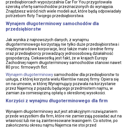
przedsiębiorcach wypożyczalnia Car For You przygotowała
szeroką ofertę samochodów przeznaczonych do wynajęcia.
Znajdziesz wśród nich wiele modeli aut, które będą odpowiadały
potrzebom floty Twojego przedsiębiorstwa.
Wynajem długoterminowy samochodów dla
przedsiębiorstw
Jak wynika z najnowszych danych, z wynajmu
długoterminowego korzystają nie tylko duże przedsiębiorstwa i
międzynarodowe korporacje, lecz także małe i średnie firmy
oraz przedsiębiorcy prowadzący jednoosobową działalność
gospodarczą. Ciekawostką jest fakt, że w krajach Europy
Zachodniej najem długoterminowy samochodów stanowi nawet
80 proc. firmowych flot.
Wynajem długoterminowy
samochodów dla przedsiębiorstw to
usługa, z której korzysta wielu Klientów naszej firmy. Opiera się
on na umowie, w której Wynajmujący pozwala na korzystanie
przez Najemcę z pojazdu będącego przedmiotem najmu, w
zamian za comiesięczną opłatę o określonej wysokości.
Korzyści z wynajmu długoterminowego dla firm
Wynajem długoterminowy aut jest atrakcyjnym rozwiązaniem
przede wszystkim dla firm, które nie zamierzają posiadać aut na
własność lub nie są zainteresowane leasingiem. Co istotne, po
zakończeniu okresu najmu Najemca nie stoi przed