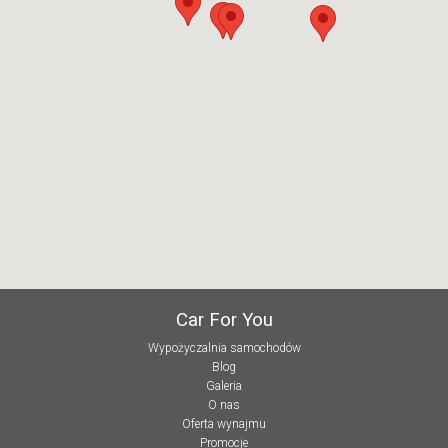
Car For You
Wypożyczalnia samochodów
Blog
Galeria
O nas
Oferta wynajmu
Promocje