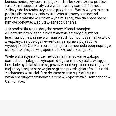
koniecznością wykupienia pojazdu. Nie bez znaczenia jest też
fakt, że miesięczne raty za wynajmowany samochód może
zaliczyć do kosztów uzyskania przychodu. Warto w tym miejscu
podkreślić, że przez cały czas trwania umowy samochód
pozostaje własnością firmy wynajmującej, zaś Najemca może
nim dysponować według własnego uznania.
Jak podkreślają nasi dotychczasowi Klienci, wynajem
długoterminowy jest dla nich znacznie atrakcyjniejszy od
leasingu, ponieważ nie wymaga on od nuch ponoszenia kosztów
związanych z obsługą i ewentualną naprawą pojazdu. W
wypożyczalni Car For You cena najmu samochodu obejmuje jego
ubezpieczenie, serwis, opony, a także auto zastępcze.
Wiele wskazuje na to, że metoda na finansowanie zakupu
samochodu, jaką jest wynajem długoterminowy auta, w ciągu
kilku kolejnych lat stanie się jeszcze bardziej popularna i będziez
niej korzystać jeszcze większe grono przedsiębiorców. Już dziś
zachęcamy własicieli firm do zapoznania się z ofertą na
wynajem długoterminowy dla firm w wypożyczalni samochodów
Car For You.