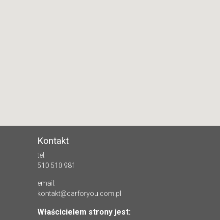
Kontakt
tel:
510 510 981
email:
kontakt@carforyou.com.pl
Właścicielem strony jest: