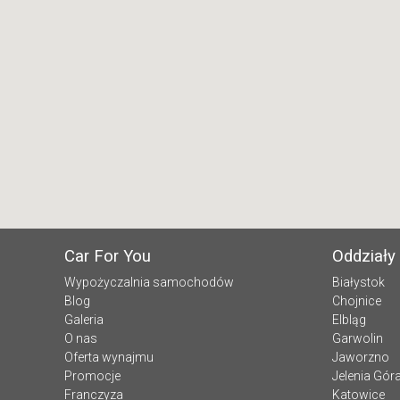
Car For You
Oddziały
Wypożyczalnia samochodów
Białystok
Blog
Chojnice
Galeria
Elbląg
O nas
Garwolin
Oferta wynajmu
Jaworzno
Promocje
Jelenia Gór
Franczyza
Katowice