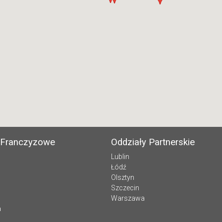
 Franczyzowe
Oddziały Partnerskie
Lublin
Łódź
Olsztyn
Szczecin
Warszawa
a