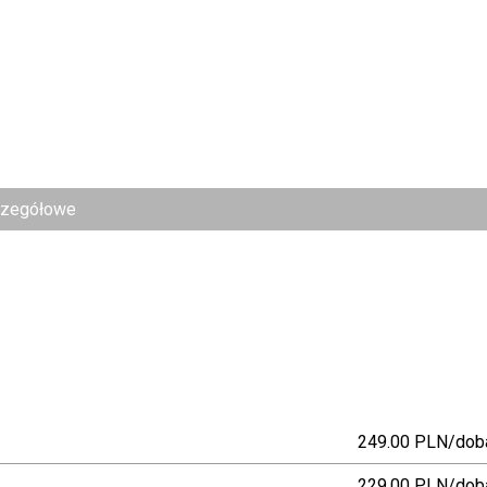
czegółowe
249.00 PLN/dob
229.00 PLN/dob