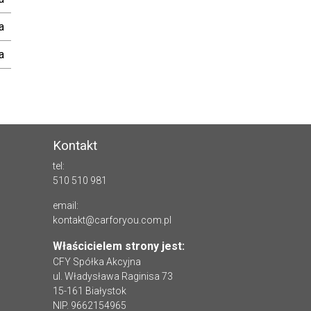
a
a
Kontakt
tel:
510 510 981
email:
kontakt@carforyou.com.pl
Właścicielem strony jest:
CFY Spółka Akcyjna
ul. Władysława Raginisa 73
15-161 Białystok
NIP. 9662154965