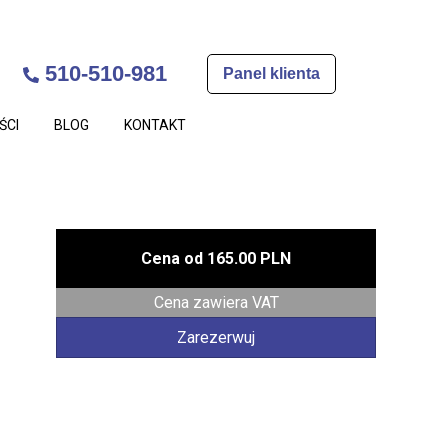
510-510-981
Panel klienta
ŚCI
BLOG
KONTAKT
Cena od
165.00 PLN
Cena zawiera VAT
Zarezerwuj