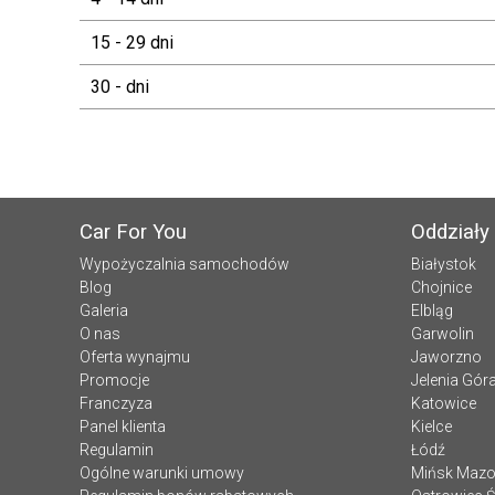
15 - 29 dni
30 - dni
Car For You
Oddziały
Wypożyczalnia samochodów
Białystok
Blog
Chojnice
Galeria
Elbląg
O nas
Garwolin
Oferta wynajmu
Jaworzno
Promocje
Jelenia Gór
Franczyza
Katowice
Panel klienta
Kielce
Regulamin
Łódź
Ogólne warunki umowy
Mińsk Mazo