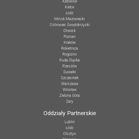
Katowice
Kielce
Łódź
Mińsk Mazowiecki
Ostrowiec Świętokrzyski
Otwock
Poznań
Kraków
Rokietnica
Rogoźno
Ruda Śląska
Rzeszów
Suwałki
Szczecinek
Warszawa
Wrocław
Zielona Góra
Żary
Oddziały Partnerskie
Lublin
Łódź
Olsztyn