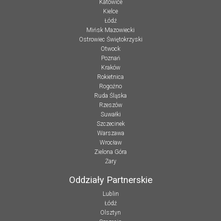
Katowice
Kielce
Łódź
Mińsk Mazowiecki
Ostrowiec Świętokrzyski
Otwock
Poznań
Kraków
Rokietnica
Rogoźno
Ruda Śląska
Rzeszów
Suwałki
Szczecinek
Warszawa
Wrocław
Zielona Góra
Żary
Oddziały Partnerskie
Lublin
Łódź
Olsztyn