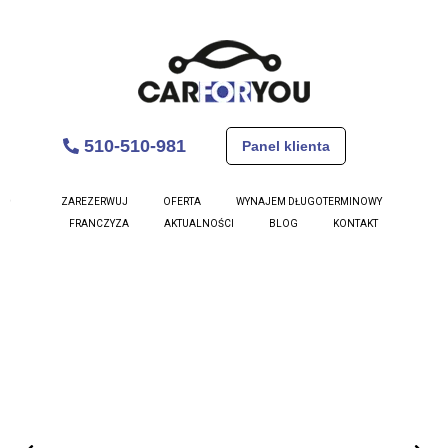
510-510-981
Panel klienta
Volkswagen T-Roc
ZAREZERWUJ
OFERTA
WYNAJEM DŁUGOTERMINOWY
FRANCZYZA
AKTUALNOŚCI
BLOG
KONTAKT