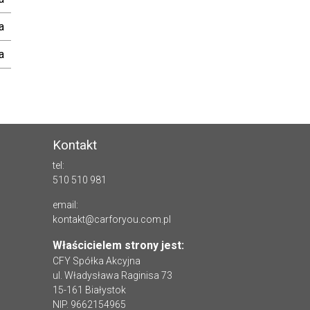
a
a
Kontakt
tel:
510 510 981
email:
kontakt@carforyou.com.pl
Właścicielem strony jest:
CFY Spółka Akcyjna
ul. Władysława Raginisa 73
15-161 Białystok
NIP. 9662154965