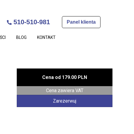
510-510-981
Panel klienta
ŚCI
BLOG
KONTAKT
Cena od
179.00 PLN
Cena zawiera VAT
Zarezerwuj