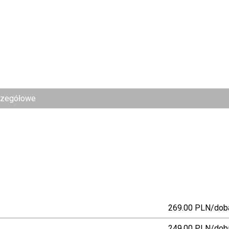
czegółowe
269.00 PLN/dob
249.00 PLN/dob