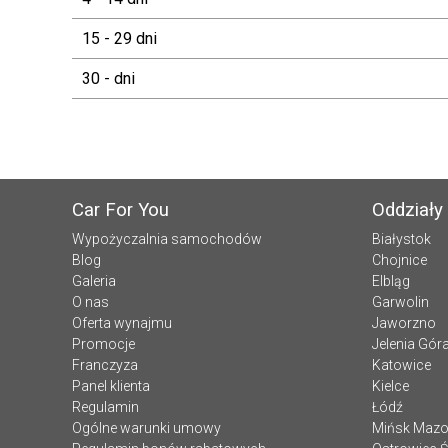
15 - 29 dni
30 - dni
Car For You
Oddziały
Wypożyczalnia samochodów
Białystok
Blog
Chojnice
Galeria
Elbląg
O nas
Garwolin
Oferta wynajmu
Jaworzno
Promocje
Jelenia Gór
Franczyza
Katowice
Panel klienta
Kielce
Regulamin
Łódź
Ogólne warunki umowy
Mińsk Mazo