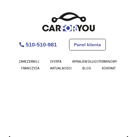
510-510-981
Panel klienta
Volkswagen Passat B8
ZAREZERWUJ
OFERTA
WYNAJEM DŁUGOTERMINOWY
FRANCZYZA
AKTUALNOŚCI
BLOG
KONTAKT