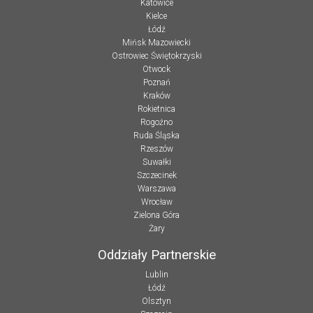
Katowice
Kielce
Łódź
Mińsk Mazowiecki
Ostrowiec Świętokrzyski
Otwock
Poznań
Kraków
Rokietnica
Rogoźno
Ruda Śląska
Rzeszów
Suwałki
Szczecinek
Warszawa
Wrocław
Zielona Góra
Żary
Oddziały Partnerskie
Lublin
Łódź
Olsztyn