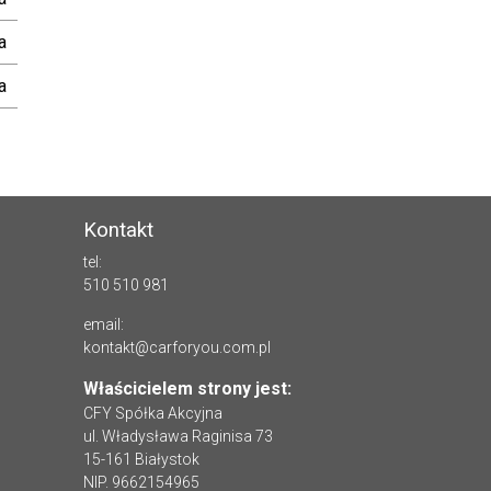
a
a
Kontakt
tel:
510 510 981
email:
kontakt@carforyou.com.pl
Właścicielem strony jest:
CFY Spółka Akcyjna
ul. Władysława Raginisa 73
15-161 Białystok
NIP. 9662154965