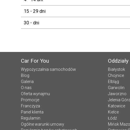
15 - 29 dni
30 - dni
Car For You
Oddziały
Wypożyczalnia samochodów
Białystok
Blog
Chojnice
Galeria
Elbląg
O nas
Garwolin
Oferta wynajmu
Jaworzno
Promocje
Jelenia Gór
Franczyza
Katowice
Panel klienta
Kielce
Regulamin
Łódź
Ogólne warunki umowy
Mińsk Mazo