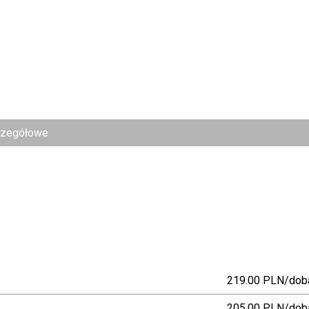
czegółowe
219.00 PLN/dob
205.00 PLN/dob