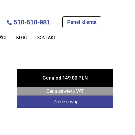
510-510-981
Panel klienta
ŚCI
BLOG
KONTAKT
Cena od
149.00 PLN
Cena zawiera VAT
Zarezerwuj