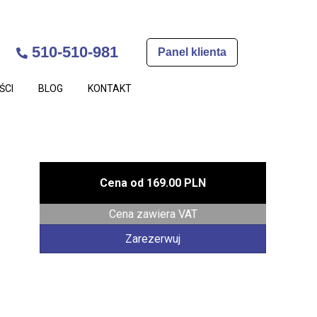
510-510-981
Panel klienta
ŚCI
BLOG
KONTAKT
Cena od
169.00 PLN
Cena zawiera VAT
Zarezerwuj