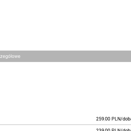
czegółowe
259.00 PLN/dob
239.00 PLN/dob