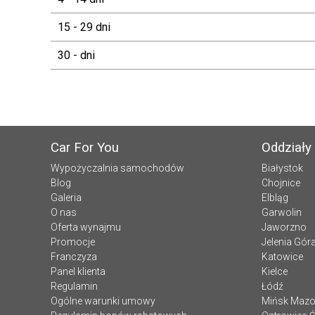
15 - 29 dni
30 - dni
Car For You
Oddziały
Wypożyczalnia samochodów
Białystok
Blog
Chojnice
Galeria
Elbląg
O nas
Garwolin
Oferta wynajmu
Jaworzno
Promocje
Jelenia Gór
Franczyza
Katowice
Panel klienta
Kielce
Regulamin
Łódź
Ogólne warunki umowy
Mińsk Mazo