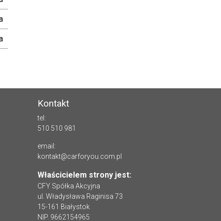
a
a
Kontakt
tel:
510 510 981
email:
kontakt@carforyou.com.pl
Właścicielem strony jest:
CFY Spółka Akcyjna
ul. Władysława Raginisa 73
15-161 Białystok
NIP. 9662154965