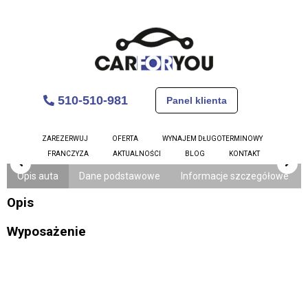
510-510-981
Panel klienta
Skoda Rapid
ZAREZERWUJ
OFERTA
WYNAJEM DŁUGOTERMINOWY
FRANCZYZA
AKTUALNOŚCI
BLOG
KONTAKT
Opis auta
Dane podstawowe
Informacje szczegółowe
Opis
Wyposażenie