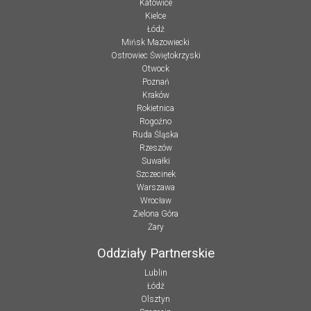
Katowice
Kielce
Łódź
Mińsk Mazowiecki
Ostrowiec Świętokrzyski
Otwock
Poznań
Kraków
Rokietnica
Rogoźno
Ruda Śląska
Rzeszów
Suwałki
Szczecinek
Warszawa
Wrocław
Zielona Góra
Żary
Oddziały Partnerskie
Lublin
Łódź
Olsztyn