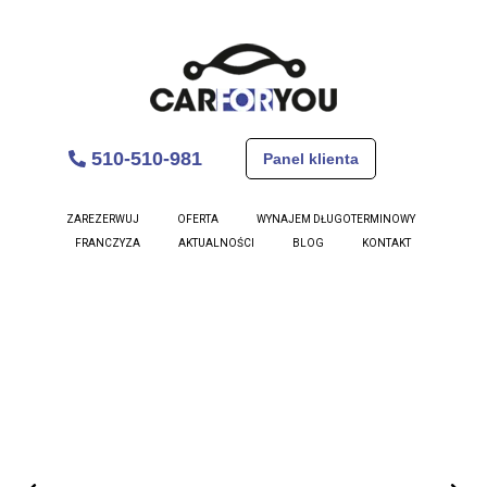
510-510-981
Panel klienta
Skoda Octavia
ZAREZERWUJ
OFERTA
WYNAJEM DŁUGOTERMINOWY
FRANCZYZA
AKTUALNOŚCI
BLOG
KONTAKT