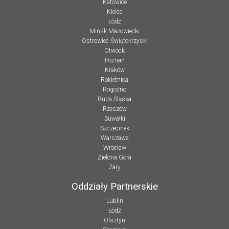
Katowice
Kielce
Łódź
Mińsk Mazowiecki
Ostrowiec Świętokrzyski
Otwock
Poznań
Kraków
Rokietnica
Rogoźno
Ruda Śląska
Rzeszów
Suwałki
Szczecinek
Warszawa
Wrocław
Zielona Góra
Żary
Oddziały Partnerskie
Lublin
Łódź
Olsztyn