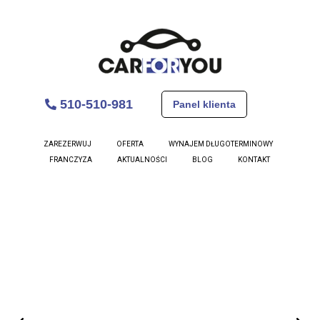
510-510-981
Panel klienta
Skoda Fabia
ZAREZERWUJ
OFERTA
WYNAJEM DŁUGOTERMINOWY
FRANCZYZA
AKTUALNOŚCI
BLOG
KONTAKT