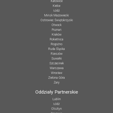
Katowice
Kielce
Łódź
Mińsk Mazowiecki
Ostrowiec Świętokrzyski
Otwock
Poznań
Kraków
Rokietnica
Rogoźno
Ruda Śląska
Rzeszów
Suwałki
Szczecinek
Warszawa
Wrocław
Zielona Góra
Żary
Oddziały Partnerskie
Lublin
Łódź
Olsztyn