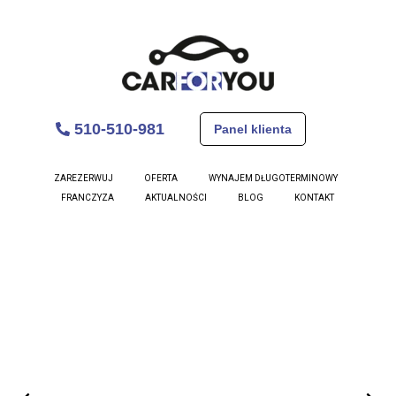
510-510-981
Panel klienta
Skoda CityGo
ZAREZERWUJ
OFERTA
WYNAJEM DŁUGOTERMINOWY
FRANCZYZA
AKTUALNOŚCI
BLOG
KONTAKT