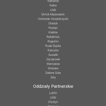
Katowice
Kielce
Łódź
Mińsk Mazowiecki
Ostrowiec Świętokrzyski
Otwock
Poznań
Kraków
Rokietnica
Rogoźno
Ruda Śląska
Rzeszów
Suwałki
Szczecinek
Warszawa
Wrocław
Zielona Góra
Żary
Oddziały Partnerskie
Lublin
Łódź
Olsztyn