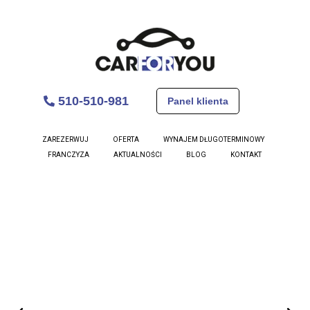
510-510-981
Panel klienta
Ford Mondeo Kombi
ZAREZERWUJ
OFERTA
WYNAJEM DŁUGOTERMINOWY
FRANCZYZA
AKTUALNOŚCI
BLOG
KONTAKT