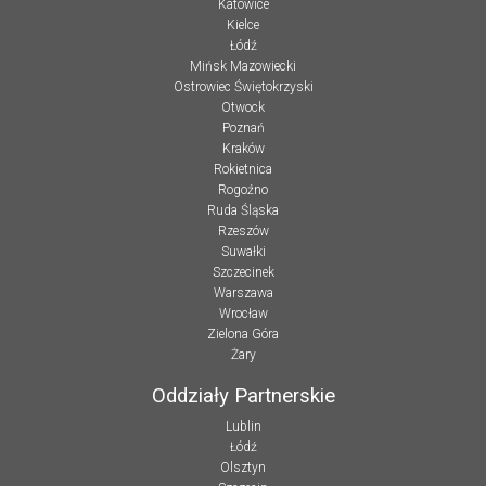
Katowice
Kielce
Łódź
Mińsk Mazowiecki
Ostrowiec Świętokrzyski
Otwock
Poznań
Kraków
Rokietnica
Rogoźno
Ruda Śląska
Rzeszów
Suwałki
Szczecinek
Warszawa
Wrocław
Zielona Góra
Żary
Oddziały Partnerskie
Lublin
Łódź
Olsztyn