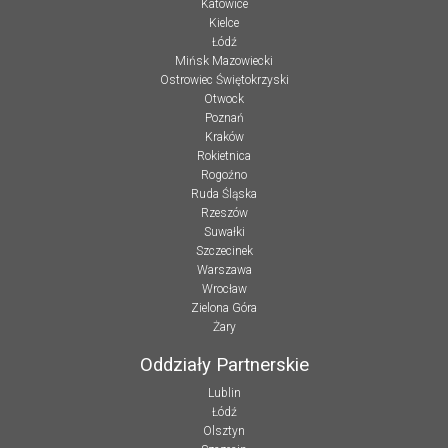
Katowice
Kielce
Łódź
Mińsk Mazowiecki
Ostrowiec Świętokrzyski
Otwock
Poznań
Kraków
Rokietnica
Rogoźno
Ruda Śląska
Rzeszów
Suwałki
Szczecinek
Warszawa
Wrocław
Zielona Góra
Żary
Oddziały Partnerskie
Lublin
Łódź
Olsztyn