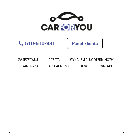
510-510-981
Panel klienta
Ford Mondeo
ZAREZERWUJ
OFERTA
WYNAJEM DŁUGOTERMINOWY
FRANCZYZA
AKTUALNOŚCI
BLOG
KONTAKT