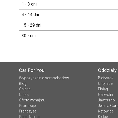
1 - 3 dni
4 - 14 dni
15 - 29 dni
30 - dni
Car For You
Oddziały
Wypożyczalnia samochodów
Białystok
Blog
Chojnice
Galeria
Elbląg
O nas
Garwolin
Oferta wynajmu
Jaworzno
Promocje
Jelenia Gór
Franczyza
Katowice
Panel klienta
Kielce