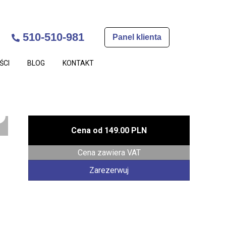
510-510-981
Panel klienta
ŚCI
BLOG
KONTAKT
Cena od
149.00 PLN
Cena zawiera VAT
Zarezerwuj