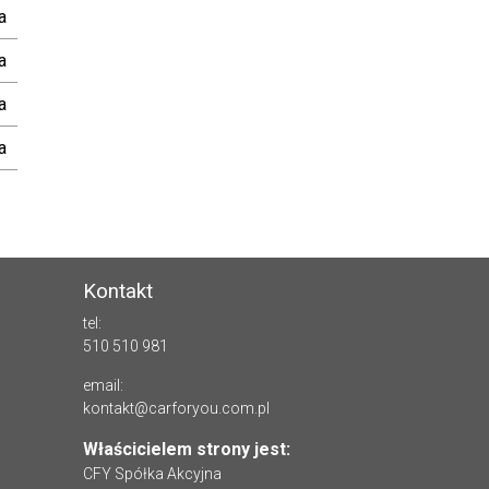
a
a
a
a
Kontakt
tel:
510 510 981
email:
kontakt@carforyou.com.pl
Właścicielem strony jest:
CFY Spółka Akcyjna