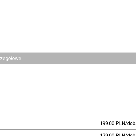
czegółowe
199.00 PLN/dob
179.00 PLN/dob