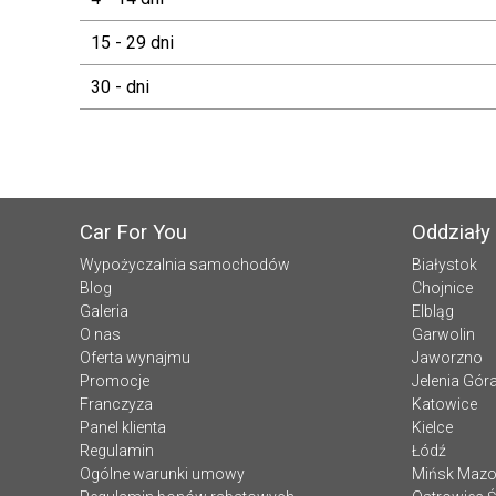
15 - 29 dni
30 - dni
Car For You
Oddziały
Wypożyczalnia samochodów
Białystok
Blog
Chojnice
Galeria
Elbląg
O nas
Garwolin
Oferta wynajmu
Jaworzno
Promocje
Jelenia Gór
Franczyza
Katowice
Panel klienta
Kielce
Regulamin
Łódź
Ogólne warunki umowy
Mińsk Mazo