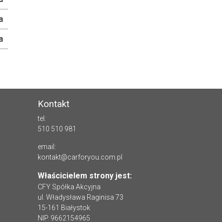
a
a
Kontakt
tel:
510 510 981
email:
kontakt@carforyou.com.pl
Właścicielem strony jest:
CFY Spółka Akcyjna
ul. Władysława Raginisa 73
15-161 Białystok
NIP. 9662154965