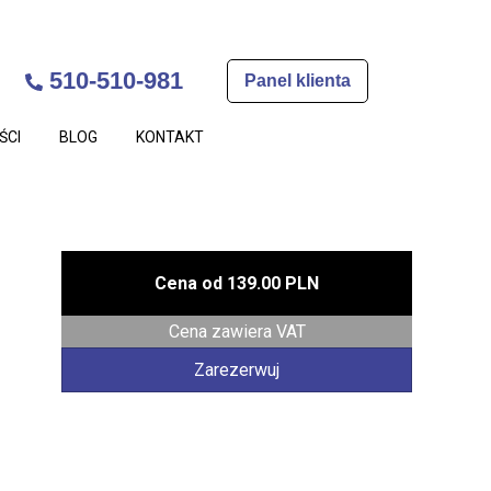
510-510-981
Panel klienta
ŚCI
BLOG
KONTAKT
Cena od
139.00 PLN
Cena zawiera VAT
Zarezerwuj