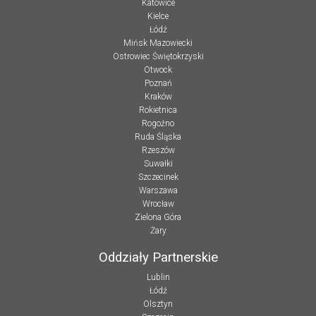
Katowice
Kielce
Łódź
Mińsk Mazowiecki
Ostrowiec Świętokrzyski
Otwock
Poznań
Kraków
Rokietnica
Rogoźno
Ruda Śląska
Rzeszów
Suwałki
Szczecinek
Warszawa
Wrocław
Zielona Góra
Żary
Oddziały Partnerskie
Lublin
Łódź
Olsztyn