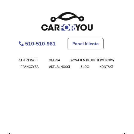
510-510-981
Panel klienta
Citroen C4 Cactus
ZAREZERWUJ
OFERTA
WYNAJEM DŁUGOTERMINOWY
FRANCZYZA
AKTUALNOŚCI
BLOG
KONTAKT