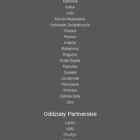
Katowice
Kielce
Łódź
Mińsk Mazowiecki
Ostrowiec Świętokrzyski
Otwock
Poznań
Kraków
Rokietnica
Rogoźno
Ruda Śląska
Rzeszów
Suwałki
Szczecinek
Warszawa
Wrocław
Zielona Góra
Żary
Oddziały Partnerskie
Lublin
Łódź
Olsztyn