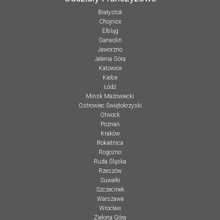
Białystok
Chojnice
Elbląg
Garwolin
Jaworzno
Jelenia Góra
Katowice
Kielce
Łódź
Mińsk Mazowiecki
Ostrowiec Świętokrzyski
Otwock
Poznań
Kraków
Rokietnica
Rogoźno
Ruda Śląska
Rzeszów
Suwałki
Szczecinek
Warszawa
Wrocław
Zielona Góra