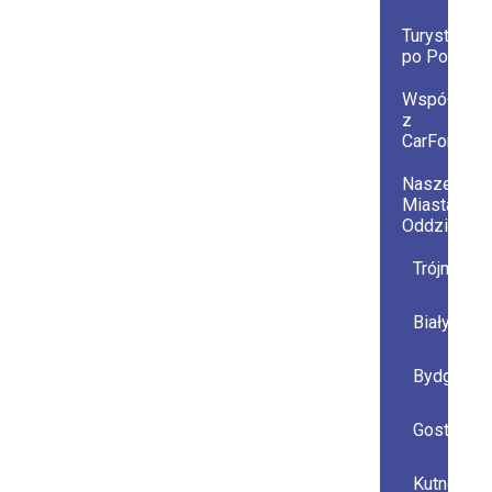
Turystyczni
po Polsce
Współprac
z
CarForYou
Nasze
Miasta i
Oddziały
Trójmiast
Białystok
Bydgoszc
Gostynin
Kutno