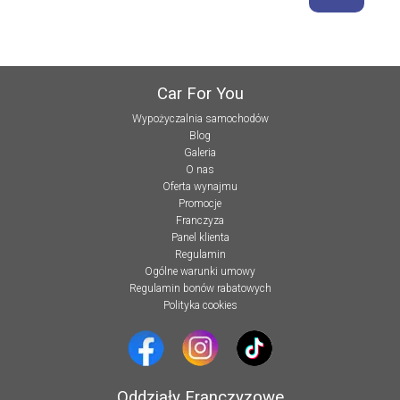
Car For You
Wypożyczalnia samochodów
Blog
Galeria
O nas
Oferta wynajmu
Promocje
Franczyza
Panel klienta
Regulamin
Ogólne warunki umowy
Regulamin bonów rabatowych
Polityka cookies
Oddziały Franczyzowe