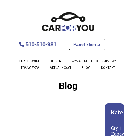
510-510-981
Panel klienta
ZAREZERWUJ
OFERTA
WYNAJEM DŁUGOTERMINOWY
FRANCZYZA
AKTUALNOŚCI
BLOG
KONTAKT
Blog
Kategori
Gry i
Zabawy