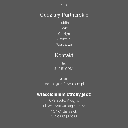
Żary
Oddziały Partnerskie
Lublin
Łódź
Olsztyn
Szczecin
Warszawa
Kontakt
tel:
510 510 981
email:
kontakt@carforyou.com.pl
Właścicielem strony jest:
CFY Spółka Akcyjna
ul. Władysława Raginisa 73
15-161 Białystok
NIP. 9662154965